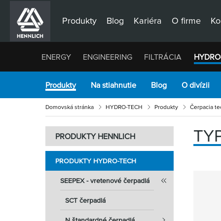
Produkty
Blog
Kariéra
O firme
Ko
ENERGY
ENGINEERING
FILTRÁCIA
HYDRO
Produkty
Na stiahnutie
Blog
O divízii
Domovská stránka
HYDRO-TECH
Produkty
Čerpacia te
TY
PRODUKTY HENNLICH
PRODUKTY HYDRO-TECH
SEEPEX - vretenové čerpadlá
SCT čerpadlá
N štandardné čerpadlá