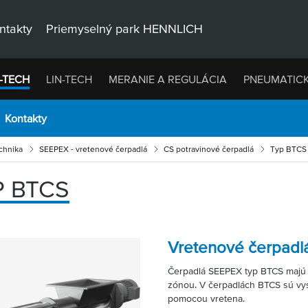
ntakty
Priemyselný park HENNLICH
-TECH
LIN-TECH
MERANIE A REGULÁCIA
PNEUMATIC
Kontakty
chnika
SEEPEX - vretenové čerpadlá
CS potravinové čerpadlá
Typ BTCS
P BTCS
Vretenové čerpadl
Čerpadlá SEEPEX typ BTCS majú
zónou. V čerpadlách BTCS sú vys
pomocou vretena.