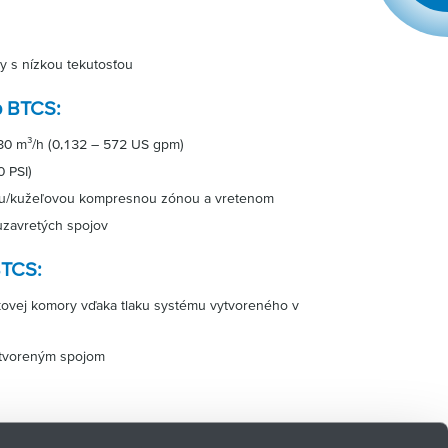
y s nízkou tekutosťou
p BTCS:
130 m³/h (0,132 – 572 US gpm)
0 PSI)
ou/kužeľovou kompresnou zónou a vretenom
uzavretých spojov
BTCS:
kovej komory vďaka tlaku systému vytvoreného v
otvoreným spojom