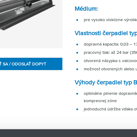
Médium:
pre vysoko viskózne výrobk
Vlastnosti čerpadiel ty
dopravná kapacita: 0,03 – 
pracovný tlak: až 24 bar (35
otvorená násypka s valcov
Ť SA / ODOSLAŤ DOPYT
možnosť otvorených alebo 
Výhody čerpadiel typ 
optimálne plnenie dopravní
kompresnej zóne
jednoduchá údržba vďaka 