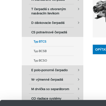
T čerpadlá s otvoreným
nasávacím lievikom
D dávkovacie čerpadlá
CS potravinové čerpadlá
Typ BTCS
OPÝTA
Typ BCSB
Typ BCSO
E polo-ponorné čerpadlo
W- výmenné čerpadlá
M drvička so separátorom
CO riadiace systémy