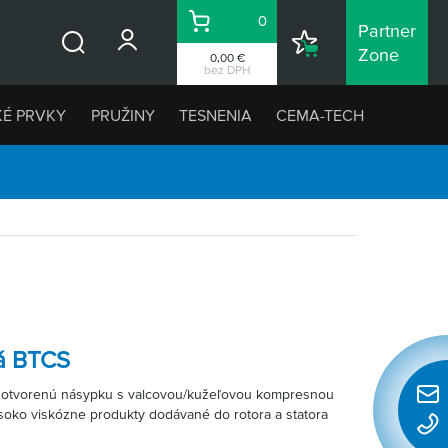
0
Partner
Košík
Nákupný
Zone
0,00 €
Vyhľadávanie
zoznam
bez DPH
KÉ PRVKY
PRUŽINY
TESNENIA
CEMA-TECH
á BTCS
 otvorenú násypku s valcovou/kužeľovou kompresnou
Rýchl
oko viskózne produkty dodávané do rotora a statora
konta