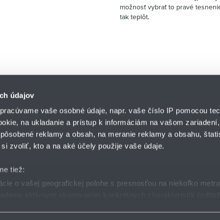
možnosť vybrať to pravé tesnenie
tak teplôt.
ch údajov
pracúvame vaše osobné údaje, napr. vaše číslo IP pomocou tec
ookie, na ukladanie a prístup k informáciám na vašom zariadení
pôsobené reklamy a obsah, na meranie reklamy a obsahu, štatis
HENNLICH s.r.o.
si zvoliť, kto a na aké účely použije vaše údaje.
Košťany nad Turcom 5
lár
HENNLICH GROUP
038 41 Košťany nad T
me tiež:
ie o vašej geografickej polohe s presnosťou na niekoľko metr
riadenie aktívnym skenovaním konkrétnych charakteristík (odtlač
dmienky
GDPR
Nastavenia cookies
 sa spracúvajú vaše osobné údaje, nájdete v časti s
vašimi nas