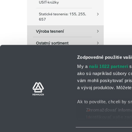
USIT-krúžky
Statické tesnenia: 155, 255,
657
Výroba tesnení
Ostatný sortiment
Zodpovedné použitie vaši
My a
naši 1022 partneri
s
ako sú napríklad súbory c
vám mohli poskytovať pris
a vývoj produktov. Môžete 
Kontaktné osoby
Kontaktný formu
Ak to povolíte, chceli by s
Zhromažďovať informác
Identifikovať vaše za
Všeobecné obchodné po
2025 © HENNLICH - Všetky práva vyhradené
Viac informácií o tom, ako