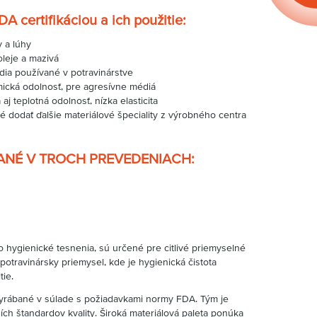
A certifikáciou a ich použitie:
a lúhy
je a mazivá
 používané v potravinárstve
mická odolnosť, pre agresívne médiá
lotná odolnosť, nízka elasticita
 dodať ďalšie materiálové špeciality z výrobného centra
ANÉ V TROCH PREVEDENIACH
:
 hygienické tesnenia, sú určené pre citlivé priemyselné
potravinársky priemysel, kde je hygienická čistota
ie.
rábané v súlade s požiadavkami normy FDA. Tým je
ích štandardov kvality. Široká materiálová paleta ponúka