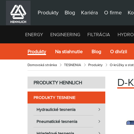
Produkty
Blog
Kariéra
O firme
Ko
ENERGY
ENGINEERING
FILTRÁCIA
HYDRO
Produkty
Na stiahnutie
Blog
O divízii
Domovská stránka
TESNENIA
Produkty
O-krúžky a sta
D-
PRODUKTY HENNLICH
PRODUKTY TESNENIE
Hydraulické tesnenia
Pneumatické tesnenia
Hriadeľové tesnenia