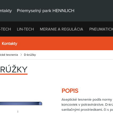
ntakty
Priemyselný park HENNLICH
-TECH
LIN-TECH
MERANIE A REGULÁCIA
PNEUMATIC
Kontakty
tické tesnenia
D-krúžky
KRÚŽKY
POPIS
Aseptické tesnenie podľa normy
koncoviek v potravinárstve. D-kr
sanitačnými prostriedkami, či s 