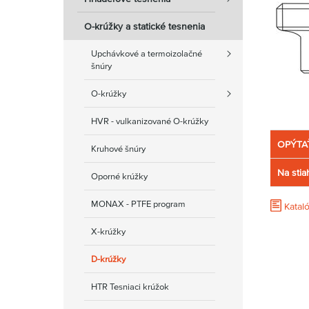
O-krúžky a statické tesnenia
Upchávkové a termoizolačné
šnúry
O-krúžky
HVR - vulkanizované O-krúžky
OPÝTA
Kruhové šnúry
Na stia
Oporné krúžky
MONAX - PTFE program
Katal
X-krúžky
D-krúžky
HTR Tesniaci krúžok