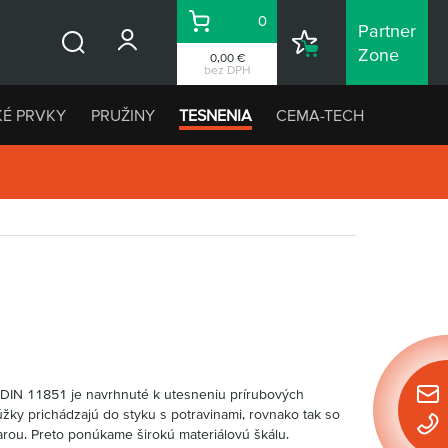
0
Partner
Košík
Nákupný
Zone
0,00 €
Vyhľadávanie
zoznam
bez DPH
KÉ PRVKY
PRUŽINY
TESNENIA
CEMA-TECH
 DIN 11851 je navrhnuté k utesneniu prírubových
Rýchl
úžky prichádzajú do styku s potravinami, rovnako tak so
konta
parou. Preto ponúkame širokú materiálovú škálu.