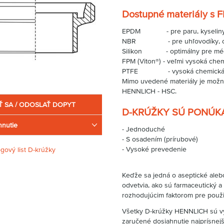
Dostupné materiály s FD
EPDM - pre paru, kyseliny 
NBR - pre uhľovodíky, ole
Silikon - optimálny pre média
FPM (Viton®) - veľmi vysoká che
PTFE - vysoká chemická aj tep
Mimo uvedené materiály je možné
HENNLICH - HSC.
Ť SA / ODOSLAŤ DOPYT
D-KRÚŽKY SÚ PONÚK
hnutie
- Jednoduché
- S osadením (prírubové)
- Vysoké prevedenie
ógový list D-krúžky
Keďže sa jedná o aseptické alebo
odvetvia, ako sú farmaceutický a 
rozhodujúcim faktorom pre použit
Všetky D-krúžky HENNLICH sú vy
zaručené dosiahnutie najprísnejš