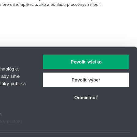
 pre danú aplikáciu, ako z pohľadu pracovných médií,
Povoliť všetko
hnológie,
, aby sme
Povoliť výber
tiky publika
IČO: 31344500
43
Telefon:
+421 43 421 23 53
Odmietnuť
urcom
E-mail:
tesnenie@hennlich.sk
ov
ky prstov).
Facebook
Instagram
LinkedIn
YouTube
taveniami
.