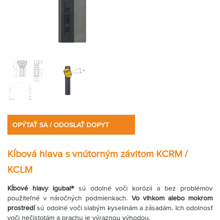
OPÝTAŤ SA / ODOSLAŤ DOPYT
Kĺbová hlava s vnútorným závitom KCRM /
KCLM
Kĺbové hlavy igubal®
sú odolné voči korózii a bez problémov
použiteľné v náročných podmienkach.
Vo vlhkom alebo mokrom
prostredí
sú odolné voči slabým kyselinám a zásadám. Ich odolnosť
voči nečistotám a prachu je výraznou výhodou.