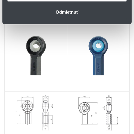
sférická kalota
sférická kalota
Odmietnuť
iglidur® J4
iglidur® A181