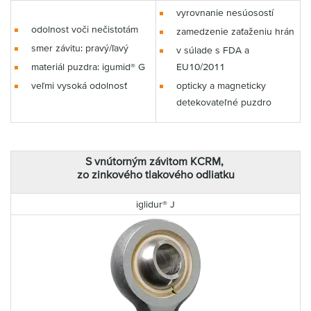
vyrovnanie nesúosostí
odolnost voči nečistotám
zamedzenie zaťaženiu hrán
smer závitu: pravý/ľavý
v súlade s FDA a
materiál puzdra: igumid® G
EU10/2011
veľmi vysoká odolnosť
opticky a magneticky
detekovateľné puzdro
S vnútorným závitom KCRM,
zo zinkového tlakového odliatku
iglidur® J