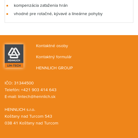
kompenzácia zaťaženia hrán
vhodné pre rotačné, kývavé a lineárne pohyby
Kontaktné osoby
Kontaktný formulár
HENNLICH GROUP
IČO: 31344500
Telefón: +421 903 414 643
E-mail:
lintech@hennlich.sk
HENNLICH s.r.o.
Košťany nad Turcom 543
038 41 Košťany nad Turcom