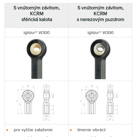
S vnútorným závitom,
S vnútorným závitom,
KCRM
KCRM
sférická kalota
s nerezovým puzdrom
iglidur® W300
iglidur® W300
pre vyššie zaťaženie
tlmenie vibrácií