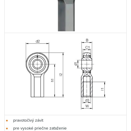
pravotočivý závit
pre vysoké priečne zaťaženie