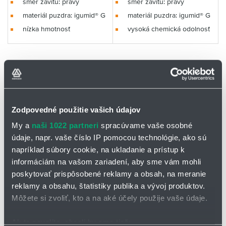
smer závitu: pravý
smer závitu: pravý
materiál puzdra: igumid® G
materiál puzdra: igumid® G
nízka hmotnosť
vysoká chemická odolnosť
S vnútorným závitom
S vnútorným závitom
KCRM/KCLM,
KCRM/KCLM,
sférická kalota
sférická kalota
Zodpovedné použitie vašich údajov
iglidur® R
iglidur® J
My a
naši 1022 partneri
spracúvame vaše osobné
údaje, napr. vaše číslo IP pomocou technológie, ako sú
napríklad súbory cookie, na ukladanie a prístup k
informáciám na vašom zariadení, aby sme vám mohli
poskytovať prispôsobené reklamy a obsah, na meranie
reklamy a obsahu, štatistiky publika a vývoj produktov.
Môžete si zvoliť, kto a na aké účely použije vaše údaje.
Ak to povolíte, chceli by sme tiež: