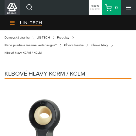
0,00 €
0
bez DPH
Košík
Vyhľadávanie
Divízie HENNLICH
LIN-TECH
Produkty
Domovská stránka
LIN-TECH
Produkty
Blog
Klzné puzdrá a lineárne vedenia igus®
Kĺbové ložiská
Kĺbové hlavy
Kariéra
Kĺbové hlavy KCRM / KCLM
O firme
Kontakty
KĹBOVÉ HLAVY KCRM / KCLM
Priemyselný park HENNLICH
Prihlásenie
Nákupný zoznam
Partner
Zone