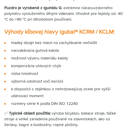
Puzdro je vyrobené z igumidu G
, extrémne nárazuvzdorného
polyméru vystuženého dlhými vláknami. Vhodné pre teploty od -40
°C do +90 °C pri dlhodobom používaní.
Výhody kĺbovej hlavy igubal
®
KCRM / KCLM:
hladký dizajn bez miest na zachytávanie nečistôt
nacvakávacia guľová kalota
možnosť výveru materiálu kaloty
kompenzácia uhlových chýb
nízka hmotnosť
výborná odolnosť voči korózii
k dispozícii s objímkou z nehrdzavejúcej ocele pre vyšší
uťahovací moment
rozmery série K podľa DIN ISO 12240
✅
Typické oblasti použitia:
výroba bicyklov, baliace stroje, ťažké
stroje a veľké zariadenia používané na staveniskách, ako sú
žeriavy, bagre a buldozéry, ropné plošiny.