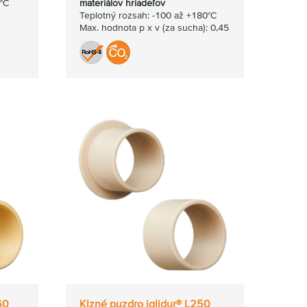
0°C
materiálov hriadeľov
Teplotný rozsah: -100 až +180°C
Max. hodnota p x v (za sucha): 0,45
60
Klzné puzdro iglidur® L250