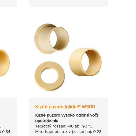
Klzné puzdro iglidur® W300
Klzné puzdro vysoko odolné voči
opotrebeniu
C
Teplotný rozsah: -40 až +90 °C
: 0,34
Max. hodnota p x v (za sucha): 0,23