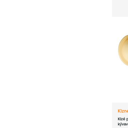
Klzné
Klzé 
kývav