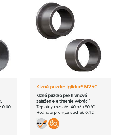
Klzné puzdro iglidur® M250
Klzné puzdro pre hranové
°C
zaťaženie a tlmenie vybrácií
: 0,60
Teplotný rozsah: -40 až +80 °C
Hodnota p x v(za sucha): 0,12