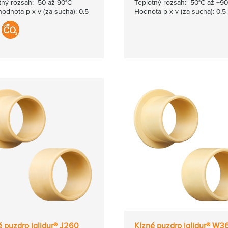
tný rozsah: -50 až 90°C
Teplotný rozsah: -50°C až +9
hodnota p x v (za sucha): 0,5
Hodnota p x v (za sucha): 0,5
é puzdro iglidur® J260
Klzné puzdro iglidur® W3