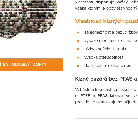
vlastností disponuje každý loži
vďaka ktorým je obzvlášť vhodný p
Vlastnosti klzných puzdi
samomaznosť a bezúdržbov
vysoké mechanické tlmenie
nízky koeficient trenia
vysoká oterudolnosť
Ť SA / ODOSLAŤ DOPYT
dobrá chemická odolnosť
Klzné puzdrá bez PFAS a
Vzhľadom k súčastnej diskusii o
o PTFE a PFAS látkach vo vzťa
pravidelne aktualizujeme nájdet