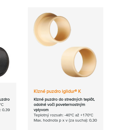
Klzné puzdro iglidur® K
uzdro
Klzné puzdro do stredných teplôt,
°C
odolné voči poveternostným
: 0,39
vplyvom
Teplotný rozsah: -40°C až +170°C
Max. hodnota p x v (za sucha): 0,30