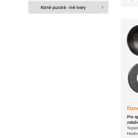
Klzné puzdrá - iné tvary
Klzn
Pre a
zaťaž
Teplo
Hodno