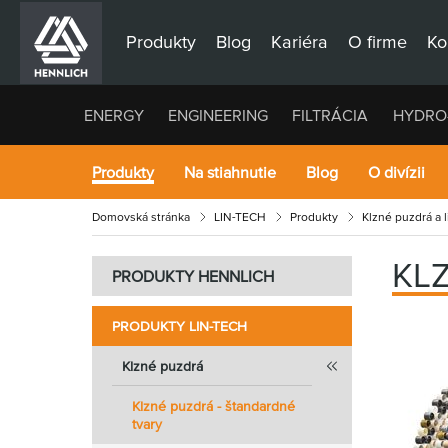
Produkty
Blog
Kariéra
O firme
Ko
ENERGY
ENGINEERING
FILTRÁCIA
HYDRO
Produkty
Na stiahnutie
Blog
O divízii
Domovská stránka
LIN-TECH
Produkty
Klzné puzdrá a 
KL
PRODUKTY HENNLICH
PRODUKTY LIN-TECH
Klzné puzdrá
Klzné puzdrá - štandardné
tvary