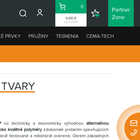
0
Partner
Košík
Nákupný
Zone
0,00 €
Vyhľadávanie
zoznam
bez DPH
KÉ PRVKY
PRUŽINY
TESNENIA
CEMA-TECH
 TVARY
®
sú technicky a ekonomicky výhodnou
alternatívou
Rýchl
oko kvalitné polyméry
zdokonalé pridaním spevňujúcich
konta
íckrát testované a miliónkrát overené. Okrem základných