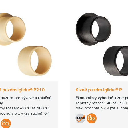
é puzdro iglidur® P210
Klzné puzdro iglidur® P
 puzdro pre kývavé a rotačné
Ekonomicky výhodné klzné p
by
Teplotný rozsah: -40 až +130 
tný rozsah: -40 °C až 100 °C
Max. hodnota p x v (za sucha)
hodnota p x v (za sucha): 0,4