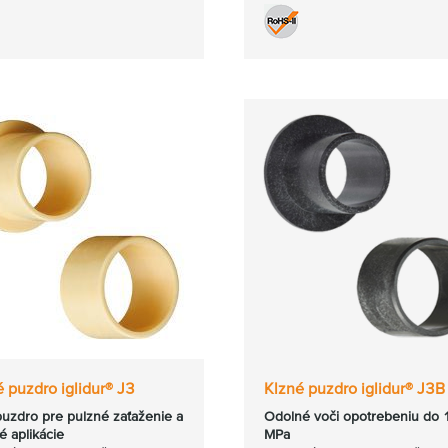
 puzdro iglidur® J3
Klzné puzdro iglidur® J3B
puzdro pre pulzné zaťaženie a
Odolné voči opotrebeniu do 
é aplikácie
MPa