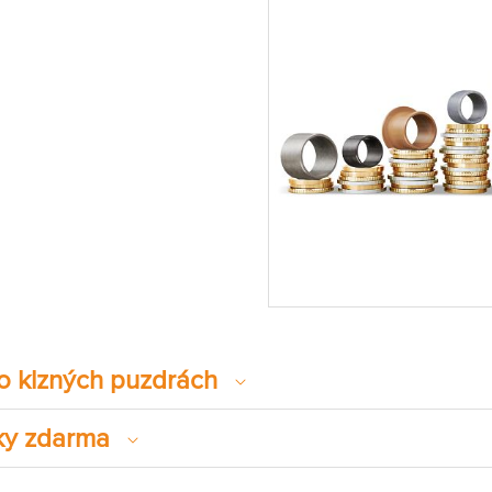
 o klzných puzdrách
ky zdarma