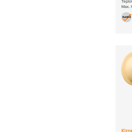
Teplo
Max. 
Klzn