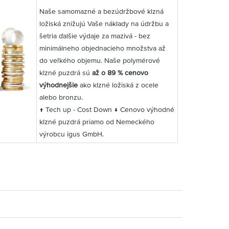
Naše samomazné a bezúdržbové klzná
ložiská znižujú Vaše náklady na údržbu a
šetria ďalšie výdaje za mazivá - bez
minimálneho objednacieho množstva až
do veľkého objemu. Naše polymérové
klzné puzdrá sú
až o 89 % cenovo
výhodnejšie
ako klzné ložiská z ocele
alebo bronzu.
↑ Tech up - Cost Down ↓ Cenovo výhodné
klzné puzdrá priamo od Nemeckého
výrobcu igus GmbH.