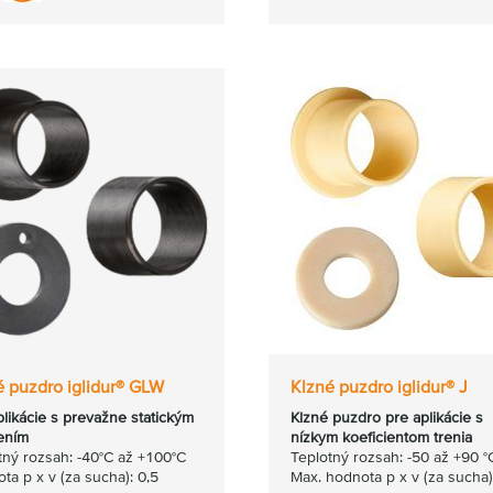
é puzdro iglidur® GLW
Klzné puzdro iglidur® J
plikácie s prevažne statickým
Klzné puzdro pre aplikácie s
ením
nízkym koeficientom trenia
tný rozsah: -40°C až +100°C
Teplotný rozsah: -50 až +90 °
ta p x v (za sucha): 0,5
Max. hodnota p x v (za sucha)