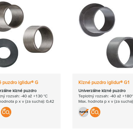
 puzdro iglidur® G
Klzné puzdro iglidur® G1
rzálne klzné puzdro
Univerzálne klzné puzdro
tný rozsah: -40 až +130 °C
Teplotný rozsah: -40 až +180
hodnota p x v (za sucha): 0,42
Max. hodnota p x v (za sucha)