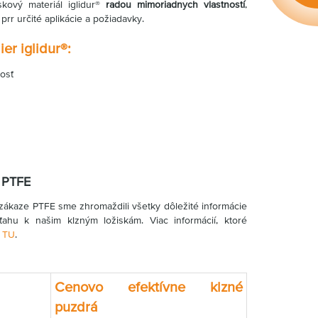
skový materiál iglidur®
radou mimoriadnych vlastností
,
rr určité aplikácie a požiadavky.
er iglidur®:
osť
 PTFE
 zákaze PTFE sme zhromaždili všetky dôležité informácie
hu k našim klzným ložiskám. Viac informácií, ktoré
e
TU
.
Cenovo efektívne klzné
puzdrá