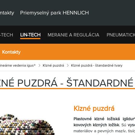
ntakty
Priemyselný park HENNLICH
-TECH
LIN-TECH
MERANIE A REGULÁCIA
PNEUMATIC
Kontakty
lineárne vedenia igus®
Klzné puzdrá
Klzné puzdrá - štandardné tvary
ZNÉ PUZDRÁ - ŠTANDARDNÉ
Klzné puzdrá
Plastovné klzné ložiská iglidur
kovových klzných ložísk
. Sú
vys
materiálov a pevných mazív, tis