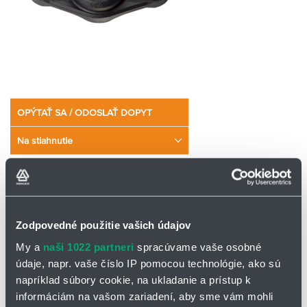
OPÝTAŤ SA / ODOSLAŤ DOPYT
Na stiahnutie
igubal EFOM - katalógový list
Prírubové kĺbové ložisko igubal
®
EFOM
Zodpovedné použitie vašich údajov
Prírubové kĺbové ložiská igubal®
s pevnou prírubou boli vyvinuté
My a
naši 1022 partneri
spracúvame vaše osobné
na uloženie koncov hriadeľov alebo hriadeľových puzdier. Telo
údaje, napr. vaše číslo IP pomocou technológie, ako sú
ložiska je vyrobené z materiálu igumid® G, čo je nárazuvzdorný
napríklad súbory cookie, na ukladanie a prístup k
polymér vystužený dlhými vláknami. Sú vhodné na dlhodobé
informáciám na vašom zariadení, aby sme vám mohli
používanie
pri teplotách od -30 °C do +80 °C
. Štandardné telo