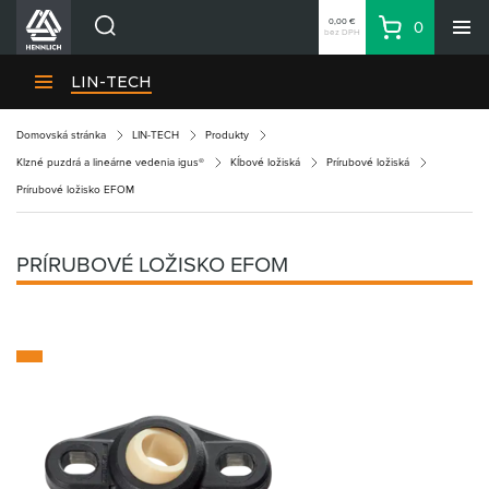
0,00 €
0
bez DPH
Košík
Vyhľadávanie
Divízie HENNLICH
LIN-TECH
Produkty
Domovská stránka
LIN-TECH
Produkty
Blog
Klzné puzdrá a lineárne vedenia igus®
Kĺbové ložiská
Prírubové ložiská
Kariéra
Prírubové ložisko EFOM
O firme
Kontakty
PRÍRUBOVÉ LOŽISKO EFOM
Priemyselný park HENNLICH
Prihlásenie
Nákupný zoznam
Partner
Zone