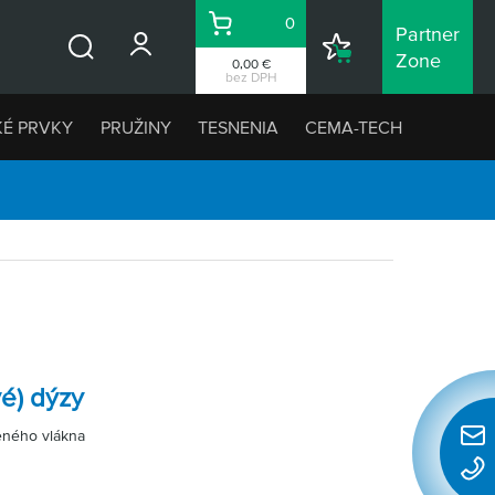
0
Partner
Košík
Nákupný
Zone
0,00 €
Vyhľadávanie
zoznam
bez DPH
KÉ PRVKY
PRUŽINY
TESNENIA
CEMA-TECH
vé) dýzy
leného vlákna
Rýchl
konta