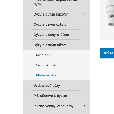
dýzy
Dýzy s dutým kužeľom
Dýzy s plným kužeľom
Dýzy s plochým lúčom
Dýzy s ostrým lúčom
OPÝTA
Séria 544
Séria 546/548/550
Miešacie dýzy
Vzduchové dýzy
Príslušentvo k dýzam
Pulzné ventily VarioSpray