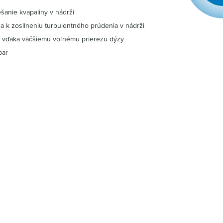
šanie kvapaliny v nádrži
a k zosilneniu turbulentného prúdenia v nádrži
a vďaka väčšiemu voľnému prierezu dýzy
bar