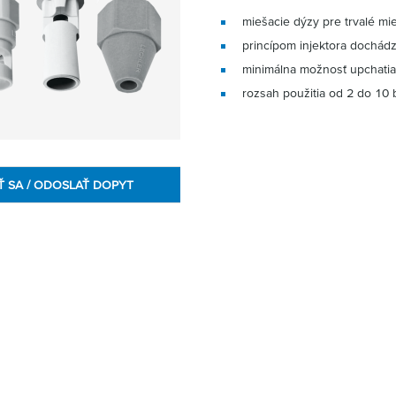
miešacie dýzy pre trvalé mie
princípom injektora dochádz
minimálna možnosť upchati
rozsah použitia od 2 do 10 
Ť SA / ODOSLAŤ DOPYT