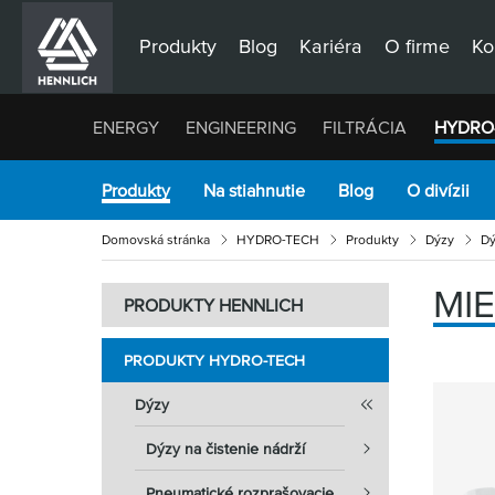
Produkty
Blog
Kariéra
O firme
Ko
ENERGY
ENGINEERING
FILTRÁCIA
HYDRO
Produkty
Na stiahnutie
Blog
O divízii
Domovská stránka
HYDRO-TECH
Produkty
Dýzy
Dý
MI
PRODUKTY HENNLICH
PRODUKTY HYDRO-TECH
Dýzy
Dýzy na čistenie nádrží
Pneumatické rozprašovacie