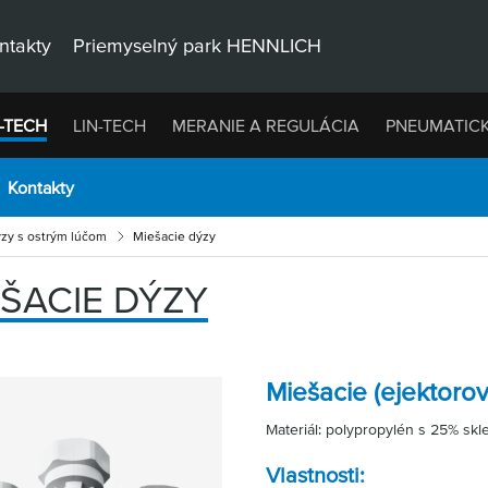
ntakty
Priemyselný park HENNLICH
-TECH
LIN-TECH
MERANIE A REGULÁCIA
PNEUMATIC
Kontakty
zy s ostrým lúčom
Miešacie dýzy
EŠACIE DÝZY
Miešacie (ejektoro
Materiál: polypropylén s 25% sk
Vlastnosti: