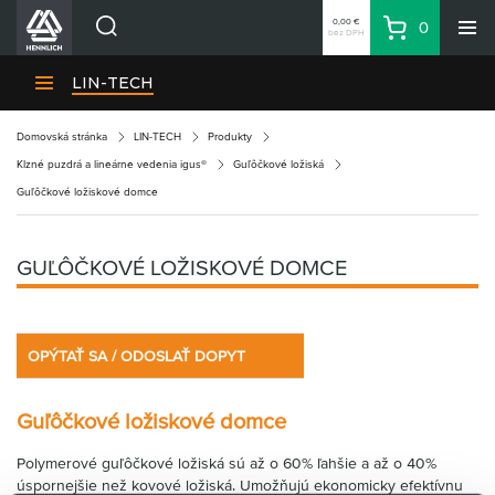
0,00 €
0
bez DPH
Košík
Vyhľadávanie
Divízie HENNLICH
LIN-TECH
Produkty
Domovská stránka
LIN-TECH
Produkty
Blog
Klzné puzdrá a lineárne vedenia igus®
Guľôčkové ložiská
Kariéra
Guľôčkové ložiskové domce
O firme
Kontakty
GUĽÔČKOVÉ LOŽISKOVÉ DOMCE
Priemyselný park HENNLICH
Prihlásenie
OPÝTAŤ SA / ODOSLAŤ DOPYT
Nákupný zoznam
Guľôčkové ložiskové domce
Partner
Zone
Polymerové guľôčkové ložiská sú až o 60 % ľahšie a až o 40 %
úspornejšie než kovové ložiská. Umožňujú ekonomicky efektívnu