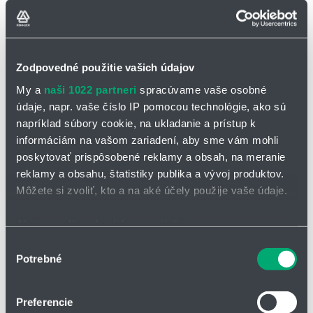
prevádzku s nízkym trením a hygienickým suchým chodom. Sú
odolné voči korózii a médiám, voliteľne nemagnetické, elektricky
izolujúce a majú dlhú životnosť.
Zodpovedné použitie vašich údajov
My a
naši 1022 partneri
spracúvame vaše osobné
údaje, napr. vaše číslo IP pomocou technológie, ako sú
napríklad súbory cookie, na ukladanie a prístup k
informáciám na vašom zariadení, aby sme vám mohli
poskytovať prispôsobené reklamy a obsah, na meranie
reklamy a obsahu, štatistiky publika a vývoj produktov.
Môžete si zvoliť, kto a na aké účely použije vaše údaje.
Ak to povolíte, chceli by sme tiež:
Zhromažďovať informácie o vašej geografickej
Výber
Guľôčkové ložiskové domce fixné
Potrebné
polohe s presnosťou na niekoľko metrov
súhlasu
Identifikovať vaše zariadenie aktívnym skenovaním
konkrétnych charakteristík (odtlačky prstov).
Preferencie
Viac informácií o tom, ako sa spracúvajú vaše osobné