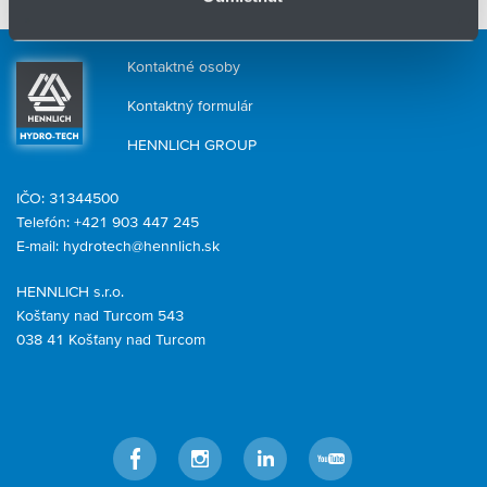
pripravíme riešenie na mieru.
Kontaktné osoby
Kontaktný formulár
HENNLICH GROUP
IČO: 31344500
Telefón: +421 903 447 245
E-mail:
hydrotech@hennlich.sk
HENNLICH s.r.o.
Košťany nad Turcom 543
038 41 Košťany nad Turcom
Facebook
Instagram
LinkedIn
YouTube