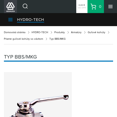
0,00 €
0
bez DPH
Košík
Vyhľadávanie
Divízie HENNLICH
HYDRO-TECH
Produkty
Domovská stránka
HYDRO-TECH
Produkty
Armatúry
Guľové kohúty
Blog
Priame guľové kohúty so závitom
Typ BBS/MKG
Kariéra
O firme
TYP BBS/MKG
Kontakty
Priemyselný park HENNLICH
Prihlásenie
Nákupný zoznam
Partner
Zone