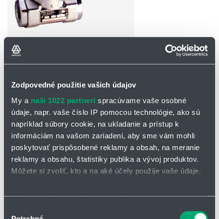
OPÝTAŤ SA / ODOSLAŤ DOPYT
Zodpovedné použitie vašich údajov
Na stiahnutie
My a
naši 1022 partneri
spracúvame vaše osobné
údaje, napr. vaše číslo IP pomocou technológie, ako sú
Guľový kohút BBS/MKG-A.pdf
napríklad súbory cookie, na ukladanie a prístup k
Guľový kohút BBS/MKG-B.pdf
informáciám na vašom zariadení, aby sme vám mohli
Guľový kohút BBS/MKG-C.pdf
poskytovať prispôsobené reklamy a obsah, na meranie
reklamy a obsahu, štatistiky publika a vývoj produktov.
Guľový kohút BBS/MKG-D.pdf
Môžete si zvoliť, kto a na aké účely použije vaše údaje.
Guľový kohút BBS/MKG-E.pdf
Guľový kohút BBS/MKG
Ak to povolíte, chceli by sme tiež:
Guľový kohút BBS/MKG-F.pdf
Zhromažďovať informácie o vašej geografickej
Výber
Guľovýkohút BBS/MKG predstavuje pokročilý systém určený pre
Potrebné