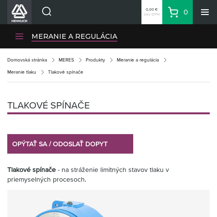
0,00 €
0
bez DPH
Košík
Vyhľadávanie
Divízie HENNLICH
MERANIE A REGULÁCIA
Produkty
Domovská stránka
MERES
Produkty
Meranie a regulácia
Blog
Meranie tlaku
Tlakové spínače
Kariéra
O firme
TLAKOVÉ SPÍNAČE
Kontakty
Priemyselný park HENNLICH
OPÝTAŤ SA / ODOSLAŤ DOPYT
Prihlásenie
Nákupný zoznam
Tlakové spínače
- na stráženie limitných stavov tlaku v
priemyselných procesoch.
Partner
Zone