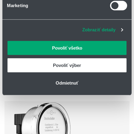
Marketing
Na prispôsobenie obsahu a reklám, poskytovanie funkcií
sociálnych médií a analýzu návštevnosti používame
súbory cookie. Informácie o tom, ako používate naše
Zobraziť detaily
webové stránky, poskytujeme aj našim partnerom v
oblasti sociálnych médií, inzercie a analýzy. Títo partneri
môžu príslušné informácie skombinovať s ďalšími
Povoliť všetko
údajmi, ktoré ste im poskytli alebo ktoré od vás získali,
Tlakový spínač série AIRGAZ
keď ste používali ich služby.
rozsah: -100 až 1100 mbar (rel.); 0 až 1100 bar (dif.)
Povoliť výber
1 až 2 mikrospínače
Odmietnuť