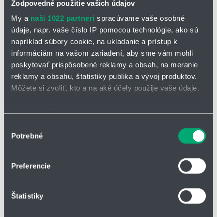
Zodpovedné použitie vašich údajov
My a
naši 1022 partneri
spracúvame vaše osobné
údaje, napr. vaše číslo IP pomocou technológie, ako sú
napríklad súbory cookie, na ukladanie a prístup k
informáciám na vašom zariadení, aby sme vám mohli
poskytovať prispôsobené reklamy a obsah, na meranie
reklamy a obsahu, štatistiky publika a vývoj produktov.
Môžete si zvoliť, kto a na aké účely použije vaše údaje.
Tlakový spínač série C
rozsah: -1 až 20 bar (rel.)
Ak to povolíte, chceli by sme tiež:
pneumatický výstup
Zhromažďovať informácie o vašej geografickej
Výber
Potrebné
polohe s presnosťou na niekoľko metrov
súhlasu
Identifikovať vaše zariadenie aktívnym skenovaním
konkrétnych charakteristík (odtlačky prstov).
Preferencie
Viac informácií o tom, ako sa spracúvajú vaše osobné
údaje, nájdete v časti s
vašimi nastaveniami
. Súhlas
Štatistiky
môžete kedykoľvek zmeniť alebo odvolať cez Vyhlásenie
o používaní súborov cookie.