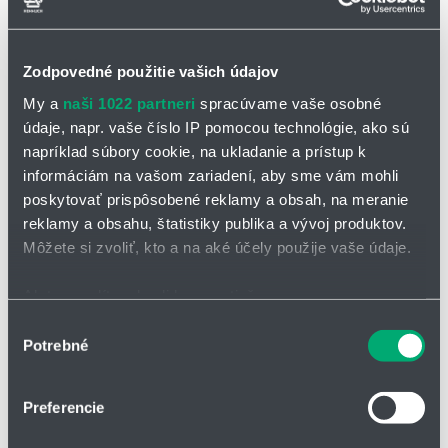
Zodpovedné použitie vašich údajov
My a
naši 1022 partneri
spracúvame vaše osobné
údaje, napr. vaše číslo IP pomocou technológie, ako sú
OPÝTAŤ SA / ODOSLAŤ DOPYT
napríklad súbory cookie, na ukladanie a prístup k
informáciám na vašom zariadení, aby sme vám mohli
Odlučovač kvapiek typ LTH 600
poskytovať prispôsobené reklamy a obsah, na meranie
reklamy a obsahu, štatistiky publika a vývoj produktov.
Typ LTH 600 je najvýkonnejší odlučovač kvapiek na horizontálne
Môžete si zvoliť, kto a na aké účely použije vaše údaje.
prúdenie plynu v našej ponuke. LTH 600 má smer vstupnej aj
výstupnej časti lamely zhodný so smerom prúdenia, čo má za
Ak to povolíte, chceli by sme tiež:
následok zlepšené vedenie prúdu a najvyšší separačný výkon pri
jeho vysokých rýchlostiach.
Zhromažďovať informácie o vašej geografickej
Výber
Potrebné
polohe s presnosťou na niekoľko metrov
súhlasu
Vlastnosti
Identifikovať vaše zariadenie aktívnym skenovaním
konkrétnych charakteristík (odtlačky prstov).
najvyšší separačný výkon
Preferencie
Viac informácií o tom, ako sa spracúvajú vaše osobné
nízka tlaková strata
údaje, nájdete v časti s
vašimi nastaveniami
. Súhlas