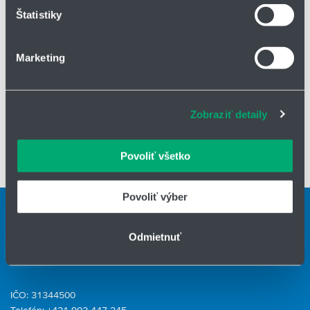
k dispozícii v štyroch variantoch pre optimálne prispôsobenie
Štatistiky
môžete kedykoľvek zmeniť alebo odvolať cez Vyhlásenie
procesným požiadavkám
o používaní súborov cookie.
variabilný rozstup profilov
vylepšené smerovanie toku plynu
Marketing
Na prispôsobenie obsahu a reklám, poskytovanie funkcií
vhodné pre vysoké rýchlosti prúdenia
sociálnych médií a analýzu návštevnosti používame
súbory cookie. Informácie o tom, ako používate naše
Materiály
Zobraziť detaily
webové stránky, poskytujeme aj našim partnerom v
oblasti sociálnych médií, inzercie a analýzy. Títo partneri
PP
môžu príslušné informácie skombinovať s ďalšími
nerezová oceľ
Povoliť všetko
údajmi, ktoré ste im poskytli alebo ktoré od vás získali,
špeciálne materiály
keď ste používali ich služby.
Povoliť výber
Kontaktné osoby
Kontaktný formulár
Odmietnuť
HENNLICH GROUP
IČO: 31344500