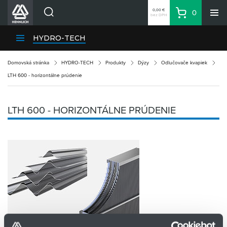
0,00 €
0
bez DPH
Košík
Vyhľadávanie
Divízie HENNLICH
HYDRO-TECH
Produkty
Domovská stránka
HYDRO-TECH
Produkty
Dýzy
Odlučovače kvapiek
Blog
LTH 600 - horizontálne prúdenie
Kariéra
O firme
LTH 600 - HORIZONTÁLNE PRÚDENIE
Kontakty
Priemyselný park HENNLICH
Prihlásenie
Nákupný zoznam
Partner
Zone