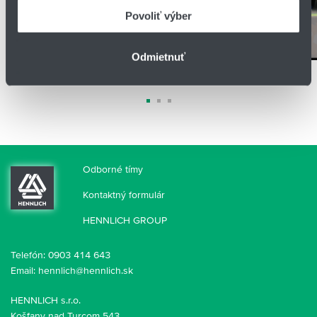
keď ste používali ich služby.
Povoliť výber
Spokojnosť
Odmietnuť
Odborné tímy
Kontaktný formulár
HENNLICH GROUP
Telefón:
0903 414 643
Email:
hennlich@hennlich.sk
HENNLICH s.r.o.
Košťany nad Turcom 543