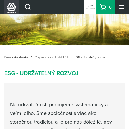
0,00 €
0
bez DPH
Košík
Vyhľadávanie
Divízie HENNLICH
Produkty
Blog
Kariéra
Domovská stránka
O spoločnosti HENNLICH
ESG - Udržateľný rozvoj
O firme
Kontakty
ESG - UDRŽATEĽNÝ ROZVOJ
Priemyselný park HENNLICH
Prihlásenie
Nákupný zoznam
Na udržateľnosti pracujeme systematicky a
veľmi dlho. Sme spoločnosť s viac ako
Partner
Zone
storočnou tradíciou a je pre nás dôležité, aby