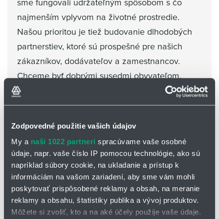
sme fungovali udržateľným spôsobom s čo
najmenším vplyvom na životné prostredie.
Našou prioritou je tiež budovanie dlhodobých
partnerstiev, ktoré sú prospešné pre našich
zákazníkov, dodávateľov a zamestnancov.
Chceme byť dobrými susedmi obyvateľom,
miestnej samospráve a inštitúciám v
Litoměřiciach a okolí, ako aj na ďalších
miestach, kde pôsobíme.
Zodpovedné použitie vašich údajov
My a
naši 1022 partneri
spracúvame vaše osobné
údaje, napr. vaše číslo IP pomocou technológie, ako sú
napríklad súbory cookie, na ukladanie a prístup k
informáciám na vašom zariadení, aby sme vám mohli
poskytovať prispôsobené reklamy a obsah, na meranie
reklamy a obsahu, štatistiky publika a vývoj produktov.
Môžete si zvoliť, kto a na aké účely použije vaše údaje.