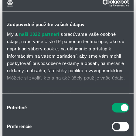
vhodné pre zaťaženie hrán
Kedy použiť iný typ klzného puzdra:
Zodpovedné použitie vašich údajov
ak je potrebné univerzálne puzdro pokrývajúce širokú škálu
My a
naši 1022 partneri
spracúvame vaše osobné
rôznych požiadaviek (pozri
iglidur® G
)
údaje, napr. vaše číslo IP pomocou technológie, ako sú
ak je nevyhnutné puzdro pre rotačný pohyb pod extrémne
napríklad súbory cookie, na ukladanie a prístup k
vysokým zaťažením (pozri
iglidur® Q,
iglidur® Q2
)
informáciám na vašom zariadení, aby sme vám mohli
ak maximálna teplota presahuje viac ako 100 °
poskytovať prispôsobené reklamy a obsah, na meranie
C (pozri
iglidur® G
,
iglidur® J350
)
reklamy a obsahu, štatistiky publika a vývoj produktov.
Môžete si zvoliť, kto a na aké účely použije vaše údaje.
Ak to povolíte, chceli by sme tiež:
Klzné puzdro P210FM
Klzné puzdro P210SM
Zhromažďovať informácie o vašej geografickej
Výber
- s prírubou -
- bez príruby -
Potrebné
polohe s presnosťou na niekoľko metrov
súhlasu
Identifikovať vaše zariadenie aktívnym skenovaním
Klzné puzdro iglidur® P210 s
Klzné puzdro iglidur® P210 bez
konkrétnych charakteristík (odtlačky prstov).
Preferencie
prírubou
príruby
Viac informácií o tom, ako sa spracúvajú vaše osobné