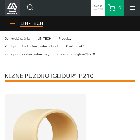
0,00 €
0
bez DPH
Košík
Vyhľadávanie
Divízie HENNLICH
LIN-TECH
Produkty
Domovská stránka
LIN-TECH
Produkty
Blog
Klzné puzdrá a lineárne vedenia igus®
Klzné puzdrá
Kariéra
Klzné puzdrá - štandardné tvary
Klzné puzdro iglidur® P210
O firme
Kontakty
KLZNÉ PUZDRO IGLIDUR® P210
Priemyselný park HENNLICH
Prihlásenie
Nákupný zoznam
Partner
Zone