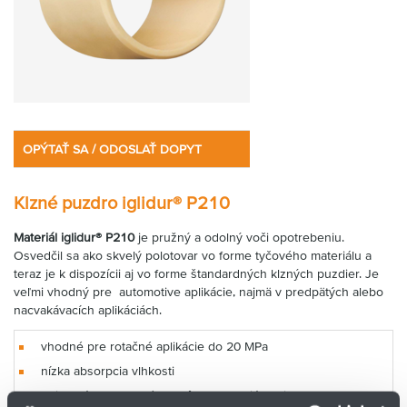
OPÝTAŤ SA / ODOSLAŤ DOPYT
Klzné puzdro iglidur® P210
Materiál iglidur® P210
je pružný a odolný voči opotrebeniu.
Osvedčil sa ako skvelý polotovar vo forme tyčového materiálu a
teraz je k dispozícii aj vo forme štandardných klzných puzdier. Je
veľmi vhodný pre automotive aplikácie, najmä v predpätých alebo
nacvakávacích aplikáciách.
vhodné pre rotačné aplikácie do 20 MPa
nízka absorpcia vlhkosti
univerzálne: vhodné pre rôzne materiály hriadeľov