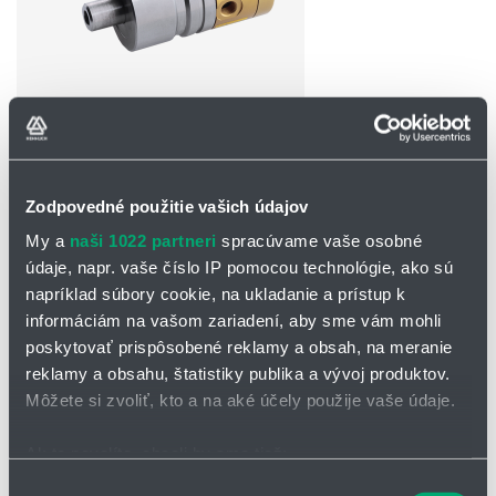
OPÝTAŤ SA / ODOSLAŤ DOPYT
Na stiahnutie
Zodpovedné použitie vašich údajov
My a
naši 1022 partneri
spracúvame vaše osobné
Tesniaca rotačná hlava_K.pdf
údaje, napr. vaše číslo IP pomocou technológie, ako sú
napríklad súbory cookie, na ukladanie a prístup k
informáciám na vašom zariadení, aby sme vám mohli
Rotačná tesniaca hlava rad K
poskytovať prispôsobené reklamy a obsah, na meranie
Typový rad K predstavuje sofistikovanú radu zariadení určených
reklamy a obsahu, štatistiky publika a vývoj produktov.
pre
náročné priemyselné aplikácie
, kde sú kladené vysoké
Môžete si zvoliť, kto a na aké účely použije vaše údaje.
požiadavky na odolnosť, spoľahlivosť a precíznu funkčnosť.
Vysoko výkonná otočná prechodka
Ak to povolíte, chceli by sme tiež:
Použiteľná pre trvalý chod na sucho
Zhromažďovať informácie o vašej geografickej
Výber