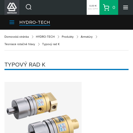
0,00 €
0
bez DPH
Košík
Vyhľadávanie
Divízie HENNLICH
HYDRO-TECH
Produkty
Domovská stránka
HYDRO-TECH
Produkty
Armatúry
Blog
Tesniace rotačné hlavy
Typový rad K
Kariéra
O firme
TYPOVÝ RAD K
Kontakty
Priemyselný park HENNLICH
Prihlásenie
Nákupný zoznam
Partner
Zone