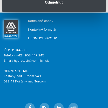
Odmietnuť
Zavolajte nám
alebo vyplňte
Kontaktný formulár
. Radi vám
pripravíme riešenie na mieru.
Kontaktné osoby
Kontaktný formulár
HENNLICH GROUP
IČO: 31344500
Telefón: +421 903 447 245
E-mail:
hydrotech@hennlich.sk
HENNLICH s.r.o.
Košťany nad Turcom 543
038 41 Košťany nad Turcom