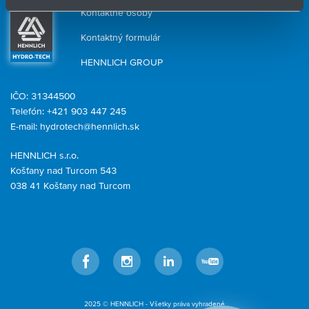
Kontaktné osoby
Kontaktný formulár
HENNLICH GROUP
IČO: 31344500
Telefón: +421 903 447 245
E-mail:
hydrotech@hennlich.sk
HENNLICH s.r.o.
Košťany nad Turcom 543
038 41 Košťany nad Turcom
Facebook
Instagram
LinkedIn
YouTube
2025 © HENNLICH - Všetky práva vyhradené