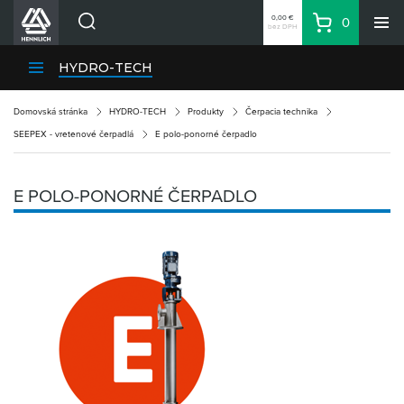
0,00 €
0
bez DPH
Košík
Vyhľadávanie
Divízie HENNLICH
HYDRO-TECH
Produkty
Domovská stránka
HYDRO-TECH
Produkty
Čerpacia technika
Blog
SEEPEX - vretenové čerpadlá
E polo-ponorné čerpadlo
Kariéra
O firme
E POLO-PONORNÉ ČERPADLO
Kontakty
Priemyselný park HENNLICH
Prihlásenie
Nákupný zoznam
Partner
Zone