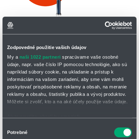
OPÝTAŤ SA / ODOSLAŤ DOPYT
Zodpovedné použitie vašich údajov
My a
naši 1022 partneri
spracúvame vaše osobné
E- polo-ponorné čerpadlá
údaje, napr. vaše číslo IP pomocou technológie, ako sú
napríklad súbory cookie, na ukladanie a prístup k
Čerpadlá SEEPEX skupiny E - polo-ponorné čerpadlá sa používajú
informáciám na vašom zariadení, aby sme vám mohli
na vyprázdňovanie kontajnerov, bazénov a sudov. Čerpajú
abrazívne alebo korozívne výrobky s nízkou až vysokou viskozitou.
poskytovať prispôsobené reklamy a obsah, na meranie
Navrhnuté podľa potrieb zákazníka a v požadovanej veľkosti, sú
reklamy a obsahu, štatistiky publika a vývoj produktov.
ľahko udržiavané a majú nízke prevádzkové náklady. E polo-
Môžete si zvoliť, kto a na aké účely použije vaše údaje.
ponorné čerpadlá sú nákladovo efektívne riešenie v porovnaní s
inými čerpadlovými systémami.
Ak to povolíte, chceli by sme tiež:
Charakteristika a výhody čerpadiel skupiny E:
Zhromažďovať informácie o vašej geografickej
Výber
Potrebné
polohe s presnosťou na niekoľko metrov
súhlasu
nízka pulzácia, rovnomerný prietok