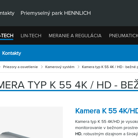
ntakty
Priemyselný park HENNLICH
-TECH
LIN-TECH
MERANIE A REGULÁCIA
PNEUMATIC
Kontakty
Priezory a osvetlenie
Kamerový systém
Kamera typ K 55 4K / HD - bežné 
ERA TYP K 55 4K / HD - B
Kamera K 55 4K/HD
Kamera typ K 55 4K/HD je vyso
monitorovanie v bežnom prostre
HD
, robustným dizajnom a široký