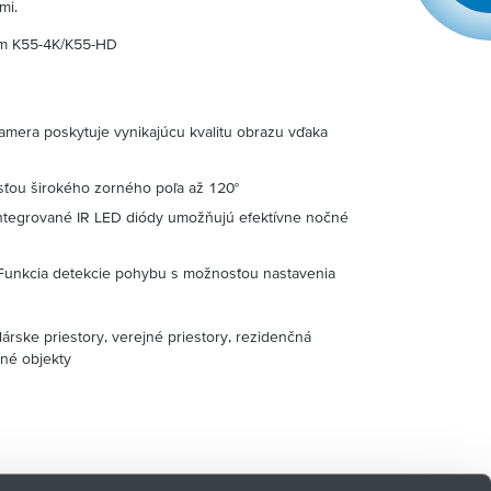
mi.
om K55-4K/K55-HD
mera poskytuje vynikajúcu kvalitu obrazu vďaka
ťou širokého zorného poľa až 120°
ntegrované IR LED diódy umožňujú efektívne nočné
unkcia detekcie pohybu s možnosťou nastavenia
árske priestory, verejné priestory, rezidenčná
né objekty