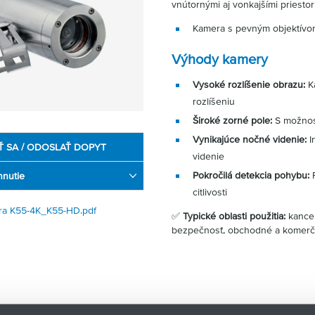
vnútornými aj vonkajšími priestor
Kamera s pevným objektív
Výhody kamery
Vysoké rozlíšenie obrazu:
Ka
rozlíšeniu
Široké zorné pole:
S možnos
Vynikajúce nočné videnie:
I
Ť SA / ODOSLAŤ DOPYT
videnie
Pokročilá detekcia pohybu:
F
hnutie
citlivosti
ra K55-4K_K55-HD.pdf
✅
Typické oblasti použitia:
kancel
bezpečnosť, obchodné a komerč