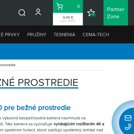
0
Partner
Košík
Nákupný
Zone
0,00 €
Vyhľadávanie
zoznam
bez DPH
KÉ PRVKY
PRUŽINY
TESNENIA
CEMA-TECH
prostredie
EŽNÉ PROSTREDIE
 pre bežné prostredie
ko výkonná bezpečnostná kamera navrhnutá na
Rýchl
dí. Táto kamera sa vyznačuje
vynikajúcim rozlíšením 4K a
konta
m spektrom funkcií, ktoré zaisťujú spoľahlivý dohľad nad