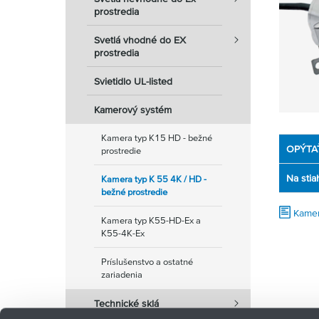
prostredia
Svetlá vhodné do EX
prostredia
Svietidlo UL-listed
Kamerový systém
Kamera typ K15 HD - bežné
OPÝTA
prostredie
Na stia
Kamera typ K 55 4K / HD -
bežné prostredie
Kame
Kamera typ K55-HD-Ex a
K55-4K-Ex
Príslušenstvo a ostatné
zariadenia
Technické sklá