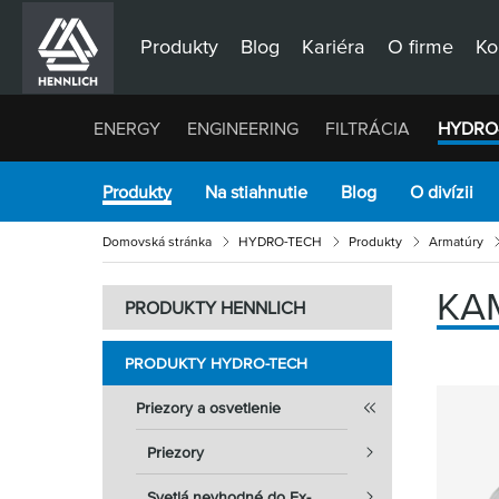
Produkty
Blog
Kariéra
O firme
Ko
ENERGY
ENGINEERING
FILTRÁCIA
HYDRO
Produkty
Na stiahnutie
Blog
O divízii
Domovská stránka
HYDRO-TECH
Produkty
Armatúry
KAM
PRODUKTY HENNLICH
PRODUKTY HYDRO-TECH
Priezory a osvetlenie
Priezory
Svetlá nevhodné do Ex-