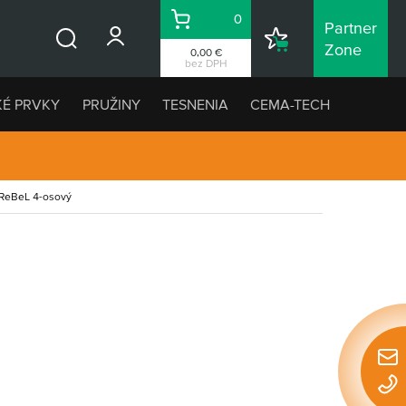
0
Partner
Košík
Nákupný
Zone
0,00 €
Vyhľadávanie
zoznam
bez DPH
KÉ PRVKY
PRUŽINY
TESNENIA
CEMA-TECH
ReBeL 4-osový
Rýchl
konta