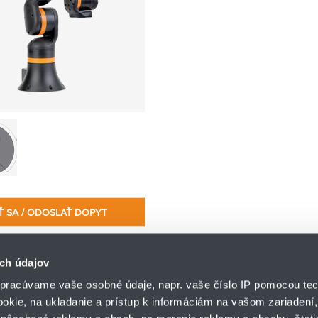
Ť SA / ODOSLAŤ DOPYT
ch údajov
pracúvame vaše osobné údaje, napr. vaše číslo IP pomocou tec
ookie, na ukladanie a prístup k informáciám na vašom zariadení