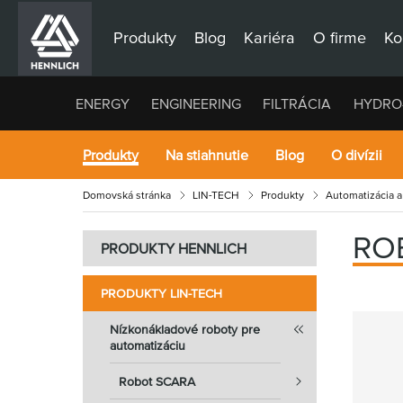
Produkty
Blog
Kariéra
O firme
Ko
ENERGY
ENGINEERING
FILTRÁCIA
HYDRO
Produkty
Na stiahnutie
Blog
O divízii
Domovská stránka
LIN-TECH
Produkty
Automatizácia a
RO
PRODUKTY HENNLICH
PRODUKTY LIN-TECH
Nízkonákladové roboty pre
automatizáciu
Robot SCARA