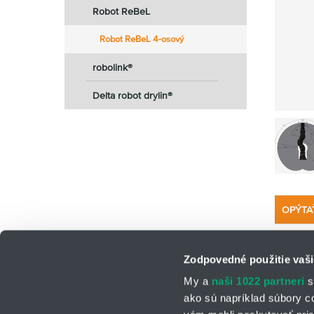
Robot ReBeL
Robot ReBeL 4-osový
robolink®
Delta robot drylin®
OPÝTA
Zodpovedné použitie vaši
My a
naši 1022 partneri
s
ako sú napríklad súbory c