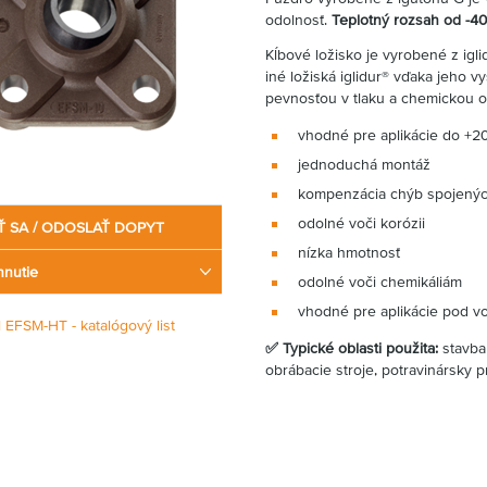
odolnosť.
Teplotný rozsah od -40
Kĺbové ložisko je vyrobené z igl
iné ložiská iglidur® vďaka jeho 
pevnosťou v tlaku a chemickou o
vhodné pre aplikácie do +2
jednoduchá montáž
kompenzácia chýb spojenýc
odolné voči korózii
Ť SA / ODOSLAŤ DOPYT
nízka hmotnosť
hnutie
odolné voči chemikáliám
vhodné pre aplikácie pod v
l EFSM-HT - katalógový list
✅
Typické oblasti použita:
stavba 
obrábacie stroje, potravinársky 