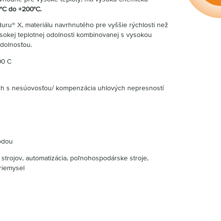
°C do +200°C.
iduru® X, materiálu navrhnutého pre vyššie rýchlosti než
vysokej teplotnej odolnosti kombinovanej s vysokou
dolnosťou.
00 C
h s nesúovosťou/ kompenzácia uhlových nepresností
odou
strojov, automatizácia, poľnohospodárske stroje,
priemysel