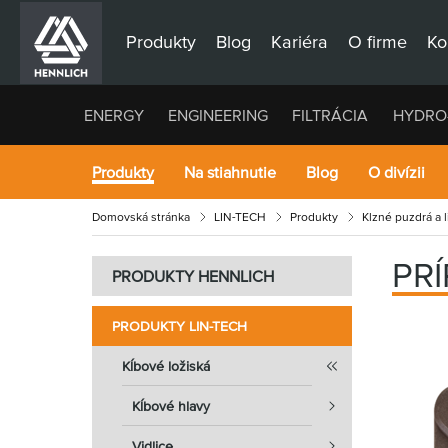
Produkty
Blog
Kariéra
O firme
Ko
ENERGY
ENGINEERING
FILTRÁCIA
HYDRO
Produkty
Na stiahnutie
Blog
O divízii
Domovská stránka
LIN-TECH
Produkty
Klzné puzdrá a 
PR
PRODUKTY HENNLICH
PRODUKTY LIN-TECH
Kĺbové ložiská
Kĺbové hlavy
Vidlice