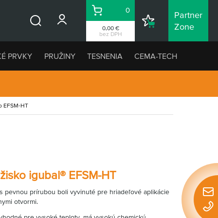
0
Partner
Košík
Nákupný
Zone
0,00 €
Vyhľadávanie
zoznam
bez DPH
KÉ PRVKY
PRUŽINY
TESNENIA
CEMA-TECH
ko EFSM-HT
žisko igubal
®
EFSM-HT
s pevnou prírubou boli vyvinuté pre hriadeľové aplikácie
Rýchl
ymi otvormi.
konta
 vhodné pre vysoké teploty, má vysokú chemickú