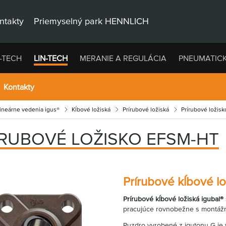
ntakty
Priemyselný park HENNLICH
-TECH
LIN-TECH
MERANIE A REGULÁCIA
PNEUMATIC
Kontakty
lineárne vedenia igus®
Kĺbové ložiská
Prírubové ložiská
Prírubové ložis
ÍRUBOVÉ LOŽISKO EFSM-HT
Prírubové kĺbové lo
Prírubové kĺbové ložiská igubal®
pracujúce rovnobežne s montážn
Puzdro vyrobené z igutonu G je