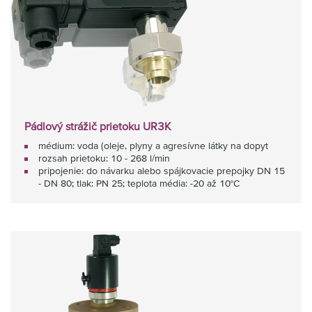
Pádlový strážič prietoku UR3K
médium: voda (oleje, plyny a agresívne látky na dopyt
rozsah prietoku: 10 - 268 l/min
pripojenie: do návarku alebo spájkovacie prepojky DN 15
- DN 80; tlak: PN 25; teplota média: -20 až 10°C