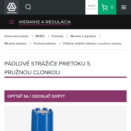
0,00 €
0
bez DPH
Košík
Vyhľadávanie
Divízie HENNLICH
MERANIE A REGULÁCIA
Produkty
Domovská stránka
MERES
Produkty
Meranie a regulácia
Blog
Meranie prietoku
Kontrola prietoku
Pádlové strážiče prietoku s pružnou clonkou
Kariéra
O firme
PÁDLOVÉ STRÁŽIČE PRIETOKU S
Kontakty
PRUŽNOU CLONKOU
Priemyselný park HENNLICH
Prihlásenie
OPÝTAŤ SA / ODOSLAŤ DOPYT
Nákupný zoznam
Partner
Zone