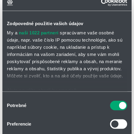
Zodpovedné použitie vašich údajov
My a
naši 1022 partneri
spracúvame vaše osobné
údaje, napr. vaše číslo IP pomocou technológie, ako sú
napríklad súbory cookie, na ukladanie a prístup k
informáciám na vašom zariadení, aby sme vám mohli
Pádlový strážič prietoku UB1
poskytovať prispôsobené reklamy a obsah, na meranie
médium: voda (olej a agresívne médiá na dopyt)
reklamy a obsahu, štatistiky publika a vývoj produktov.
rozsah prietoku: 1,2 - 34 m3/h
Môžete si zvoliť, kto a na aké účely použije vaše údaje.
pripojenie: závit R 1" / príruba DN 32; tlak: PN 16; teplota
média: -20 °C až 140 °C
vhodný aj pre médiá s obsahom feromagnetických častíc
Ak to povolíte, chceli by sme tiež:
Zhromažďovať informácie o vašej geografickej
Výber
Potrebné
polohe s presnosťou na niekoľko metrov
súhlasu
Identifikovať vaše zariadenie aktívnym skenovaním
konkrétnych charakteristík (odtlačky prstov).
Preferencie
Viac informácií o tom, ako sa spracúvajú vaše osobné