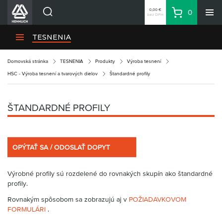
0,00 €
0
bez DPH
Košík
Vyhľadávanie
Divízie HENNLICH
TESNENIA
Produkty
Domovská stránka
TESNENIA
Produkty
Výroba tesnení
Blog
HSC - Výroba tesnení a tvarových dielov
Štandardné profily
Kariéra
O firme
ŠTANDARDNÉ PROFILY
Kontakty
Priemyselný park HENNLICH
OPÝTAŤ SA / ODOSLAŤ DOPYT
Prihlásenie
Nákupný zoznam
Výrobné profily sú rozdelené do rovnakých skupín ako štandardné
profily.
Partner
Zone
Rovnakým spôsobom sa zobrazujú aj v
POŽIADAVKOVOM
FORMULÁRI
.