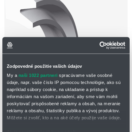
Zodpovedné použitie vašich údajov
HSC piestnicové tesnenia
My a
naši 1022 partneri
spracúvame vaše osobné
Vysoká tesnosť a odolnosť.
Optimalizovaná geometria profilov.
údaje, napr. vaše číslo IP pomocou technológie, ako sú
napríklad súbory cookie, na ukladanie a prístup k
informáciám na vašom zariadení, aby sme vám mohli
poskytovať prispôsobené reklamy a obsah, na meranie
reklamy a obsahu, štatistiky publika a vývoj produktov.
Môžete si zvoliť, kto a na aké účely použije vaše údaje.
Ak to povolíte, chceli by sme tiež: