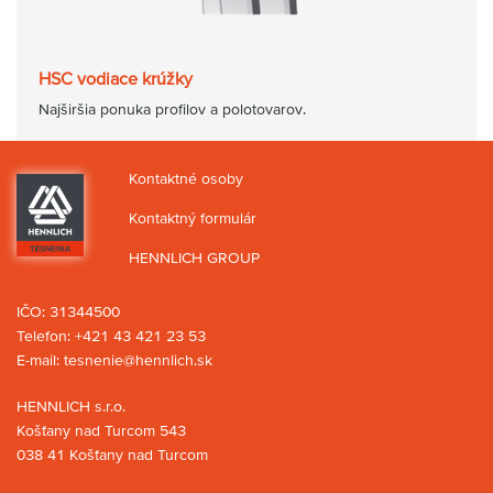
HSC vodiace krúžky
Najširšia ponuka profilov a polotovarov.
Kontaktné osoby
Kontaktný formulár
HENNLICH GROUP
IČO: 31344500
Telefon:
+421 43 421 23 53
E-mail:
tesnenie@hennlich.sk
HENNLICH s.r.o.
Košťany nad Turcom 543
038 41 Košťany nad Turcom