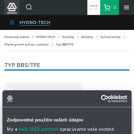
0,00 €
0
bez DPH
Košík
Vyhľadávanie
Divízie HENNLICH
HYDRO-TECH
Produkty
Domovská stránka
HYDRO-TECH
Produkty
Armatúry
Guľové kohúty
Blog
Priame guľové kohúty s prírubou
Typ BBS/TFE
Kariéra
O firme
TYP BBS/TFE
Kontakty
Priemyselný park HENNLICH
Prihlásenie
Nákupný zoznam
Partner
Zone
Zodpovedné použitie vašich údajov
My a
naši 1022 partneri
spracúvame vaše osobné