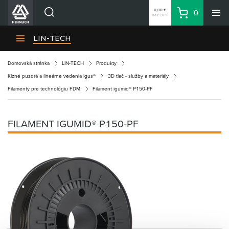
0,00 €
0
bez DPH
Košík
Vyhľadávanie
Divízie HENNLICH
LIN-TECH
Produkty
Domovská stránka
LIN-TECH
Produkty
Blog
Klzné puzdrá a lineárne vedenia igus®
3D tlač - služby a materiály
Kariéra
Filamenty pre technológiu FDM
Filament igumid® P150-PF
O firme
Kontakty
FILAMENT IGUMID® P150-PF
Priemyselný park HENNLICH
Prihlásenie
Nákupný zoznam
Partner
Zone