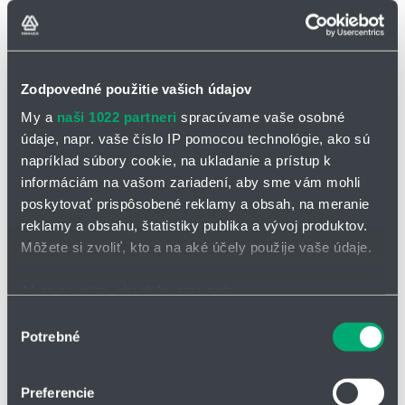
Zodpovedné použitie vašich údajov
My a
naši 1022 partneri
spracúvame vaše osobné
údaje, napr. vaše číslo IP pomocou technológie, ako sú
napríklad súbory cookie, na ukladanie a prístup k
informáciám na vašom zariadení, aby sme vám mohli
poskytovať prispôsobené reklamy a obsah, na meranie
reklamy a obsahu, štatistiky publika a vývoj produktov.
OPÝTAŤ SA / ODOSLAŤ DOPYT
Môžete si zvoliť, kto a na aké účely použije vaše údaje.
Filament igumid® P150-PF
Ak to povolíte, chceli by sme tiež:
Zhromažďovať informácie o vašej geografickej
Tribo-filament igumid® P150
je díky vyztužení vlákny extrémně
Výber
pevný a tuhý materiál pro 3D tisk. Byl speciálně vyvinut jako
Potrebné
polohe s presnosťou na niekoľko metrov
súhlasu
podpůrný materiál pro
iglidur® i150-PF
pro výrobu velmi pevných a
Identifikovať vaše zariadenie aktívnym skenovaním
zároveň třením optimalizovaných komponent ve vícemateriálovém
konkrétnych charakteristík (odtlačky prstov).
tisku. Kromě toho jej lze použít pro tisk silných konstrukčních dílů.
Preferencie