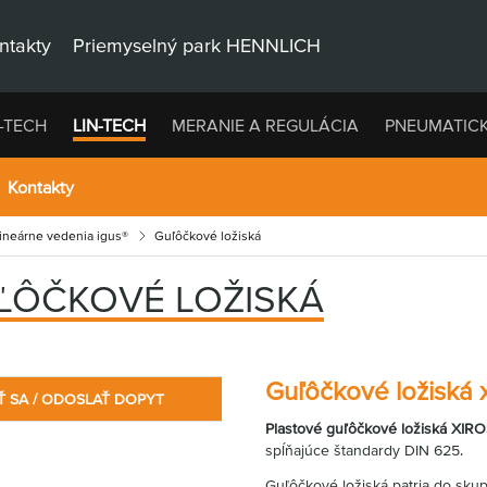
ntakty
Priemyselný park HENNLICH
-TECH
LIN-TECH
MERANIE A REGULÁCIA
PNEUMATIC
Kontakty
lineárne vedenia igus®
Guľôčkové ložiská
ĽÔČKOVÉ LOŽISKÁ
Guľôčkové ložiská 
Ť SA / ODOSLAŤ DOPYT
Plastové guľôčkové ložiská XIR
spĺňajúce štandardy DIN 625.
Guľôčkové ložiská patria do skup