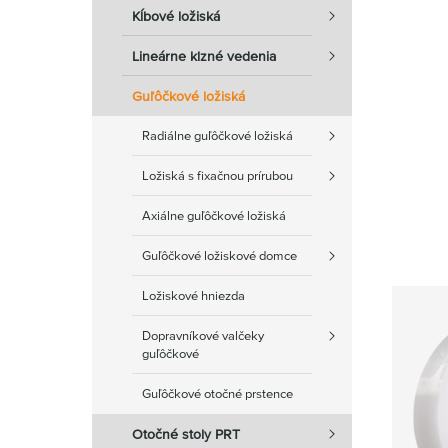
Kĺbové ložiská
Lineárne klzné vedenia
Guľôčkové ložiská
Radiálne guľôčkové ložiská
Ložiská s fixačnou prírubou
Axiálne guľôčkové ložiská
Guľôčkové ložiskové domce
Ložiskové hniezda
Dopravníkové valčeky
guľôčkové
Guľôčkové otočné prstence
Otočné stoly PRT