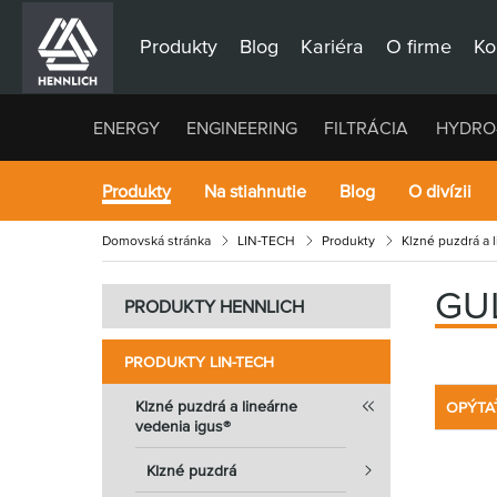
Produkty
Blog
Kariéra
O firme
Ko
ENERGY
ENGINEERING
FILTRÁCIA
HYDRO
Produkty
Na stiahnutie
Blog
O divízii
Domovská stránka
LIN-TECH
Produkty
Klzné puzdrá a 
GU
PRODUKTY HENNLICH
PRODUKTY LIN-TECH
Klzné puzdrá a lineárne
OPÝTA
vedenia igus®
Klzné puzdrá