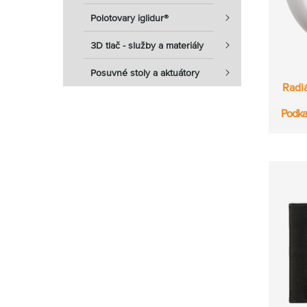
Polotovary iglidur®
3D tlač - služby a materiály
Posuvné stoly a aktuátory
Radi
Podka