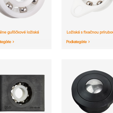
álne guľôčkové ložiská
Ložiská s fixačnou prírubo
tegórie
Podkategórie