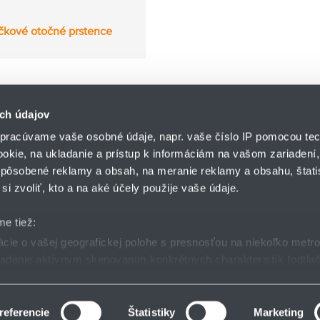
čkové otočné prstence
ch údajov
pracúvame vaše osobné údaje, napr. vaše číslo IP pomocou tec
ookie, na ukladanie a prístup k informáciám na vašom zariadení
pôsobené reklamy a obsah, na meranie reklamy a obsahu, štatis
HENNLICH s.r.o.
si zvoliť, kto a na aké účely použije vaše údaje.
Košťany nad Turcom 5
lár
HENNLICH GROUP
038 41 Košťany nad T
me tiež:
ie o vašej geografickej polohe s presnosťou na niekoľko metr
riadenie aktívnym skenovaním konkrétnych charakteristík (odtlač
dmienky
GDPR
Nastavenia cookies
 sa spracúvajú vaše osobné údaje, nájdete v časti s
vašimi nas
 zmeniť alebo odvolať cez Vyhlásenie o používaní súborov cook
referencie
Štatistiky
Marketing