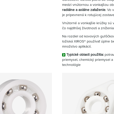
medzi vnútornou a vonkajšou obe
radiálne a axiálne zaťaženie
. Vo 
je pripevnená k rotujúcej zostave
Vnútorné a vonkajšie krúžky sú 
čo najdlhšej životnosti a zníženi
Na rozdiel od kovových guľôčko
ložiská XIROS® používať úplne b
množstvo aplikácií.
Typické oblasti použitia:
potrav
priemysel, chemický priemysel a 
technológie