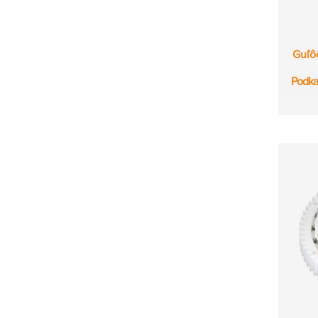
Guľô
Podka