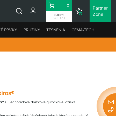
0
Partner
Košík
Nákupný
Zone
0,00 €
Vyhľadávanie
zoznam
bez DPH
KÉ PRVKY
PRUŽINY
TESNENIA
CEMA-TECH
xiros®
OS®
sú jednoradové drážkové guľôčkové ložiská
Rýchl
konta
iny valivých ložísk. Valčekové telesá, ktoré sa pohybujú