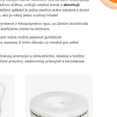
žnou dráhou, znižujú rotačné trenie a
absorbujú
väčšine aplikácií je jedna obežná dráha zaistená a druhá
, ako je náboj alebo oceľový hriadeľ.
vyrobené z tribopolymérov igus, za účelom dosiahnutia
a koeficientu trenia na minimum.
vých ložísk možno plastové guľôčkové
ez mazania. Z tohto dôvodu sú vhodné pre veľké
inársky priemysel a zdravotníctvo, obalový a textilný
čisté priestory, elektronický priemysel a kancelárske