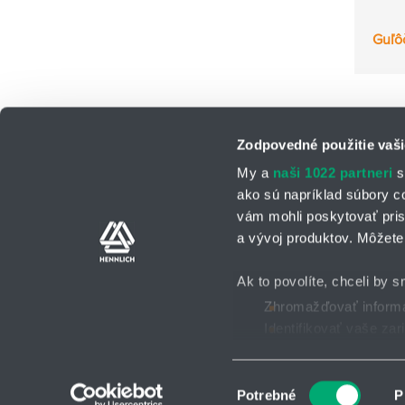
Guľô
Zodpovedné použitie vaši
My a
naši 1022 partneri
s
ako sú napríklad súbory c
vám mohli poskytovať pris
a vývoj produktov. Môžete 
Kontaktné osoby
Kontaktný formu
Ak to povolíte, chceli by s
Zhromažďovať informác
Identifikovať vaše za
Všeobecné obchodné po
2025 © HENNLICH - Všetky práva vyhradené
Viac informácií o tom, ako
Súhlas môžete kedykoľvek
Výber
Potrebné
P