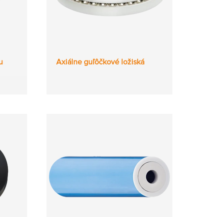
u
Axiálne guľôčkové ložiská