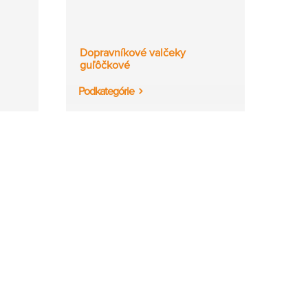
Dopravníkové valčeky
guľôčkové
Podkategórie