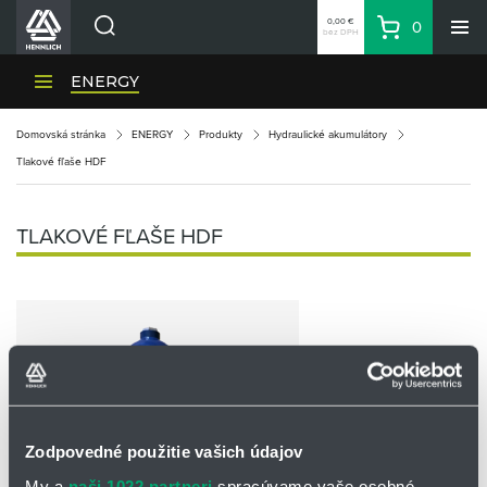
0,00 €
0
bez DPH
Košík
Vyhľadávanie
Divízie HENNLICH
ENERGY
Produkty
Domovská stránka
ENERGY
Produkty
Hydraulické akumulátory
Blog
Tlakové fľaše HDF
Kariéra
O firme
TLAKOVÉ FĽAŠE HDF
Kontakty
Priemyselný park HENNLICH
Prihlásenie
Nákupný zoznam
Partner
Zone
Zodpovedné použitie vašich údajov
My a
naši 1022 partneri
spracúvame vaše osobné