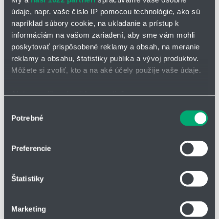
údaje, napr. vaše číslo IP pomocou technológie, ako sú
napríklad súbory cookie, na ukladanie a prístup k
informáciám na vašom zariadení, aby sme vám mohli
poskytovať prispôsobené reklamy a obsah, na meranie
reklamy a obsahu, štatistiky publika a vývoj produktov.
OPÝTAŤ SA / ODOSLAŤ DOPYT
Môžete si zvoliť, kto a na aké účely použije vaše údaje.
Na stiahnutie
Ak to povolíte, chceli by sme tiež:
Zhromažďovať informácie o vašej geografickej
Výber
Datasheet - Tlaková fľaša HDF
Potrebné
polohe s presnosťou na niekoľko metrov
súhlasu
Identifikovať vaše zariadenie aktívnym skenovaním
Používanie HDF fliaš:
konkrétnych charakteristík (odtlačky prstov).
Preferencie
Viac informácií o tom, ako sa spracúvajú vaše osobné
na pripojenie k hydraulickým akumulátorom, kde slúžia ako
zásobníky plynu.
údaje, nájdete v časti s
vašimi nastaveniami
. Súhlas
Štatistiky
môžete kedykoľvek zmeniť alebo odvolať cez Vyhlásenie
o používaní súborov cookie.
Upozornenie:
Marketing
HENNLICH tlakové fľaše sú vyrábané, testované a certifikované v
Na prispôsobenie obsahu a reklám, poskytovanie funkcií