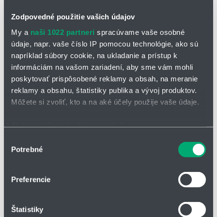
Zodpovedné použitie vašich údajov
My a
naši 1022 partneri
spracúvame vaše osobné
údaje, napr. vaše číslo IP pomocou technológie, ako sú
napríklad súbory cookie, na ukladanie a prístup k
informáciám na vašom zariadení, aby sme vám mohli
OPÝTAŤ SA / ODOSLAŤ DOPYT
poskytovať prispôsobené reklamy a obsah, na meranie
reklamy a obsahu, štatistiky publika a vývoj produktov.
Môžete si zvoliť, kto a na aké účely použije vaše údaje.
Ak to povolíte, chceli by sme tiež:
Zhromažďovať informácie o vašej geografickej
Výber
Potrebné
Špeciálne káble chainflex®
polohe s presnosťou na niekoľko metrov
súhlasu
Identifikovať vaše zariadenie aktívnym skenovaním
Špeciálne káble chainflex® sú určené pre špeciálne prípady
, ako sú
konkrétnych charakteristík (odtlačky prstov).
Preferencie
závesné aplikácie, použitie na 7. osi v robotike alebo káble na
Viac informácií o tom, ako sa spracúvajú vaše osobné
tepelnú kompenzáciu.
údaje, nájdete v časti s
vašimi nastaveniami
. Súhlas
Špeciálne káble ponúkajú riešenia pre pohyblivé aplikácie, ktoré
Štatistiky
môžete kedykoľvek zmeniť alebo odvolať cez Vyhlásenie
presahujú rámec bežných systémov napájania energiou. Všetky