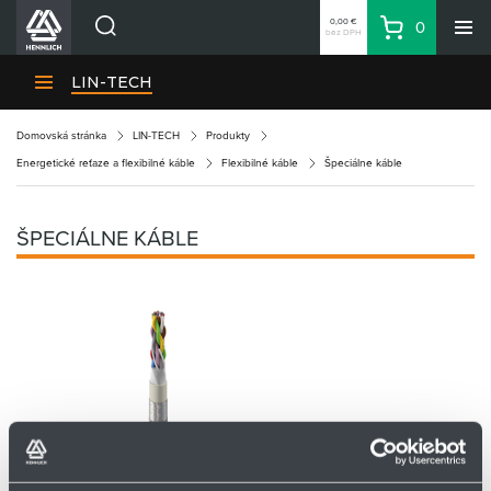
0,00 €
0
bez DPH
Košík
Vyhľadávanie
Divízie HENNLICH
LIN-TECH
Produkty
Domovská stránka
LIN-TECH
Produkty
Blog
Energetické reťaze a flexibilné káble
Flexibilné káble
Špeciálne káble
Kariéra
O firme
ŠPECIÁLNE KÁBLE
Kontakty
Priemyselný park HENNLICH
Prihlásenie
Nákupný zoznam
Partner
Zone