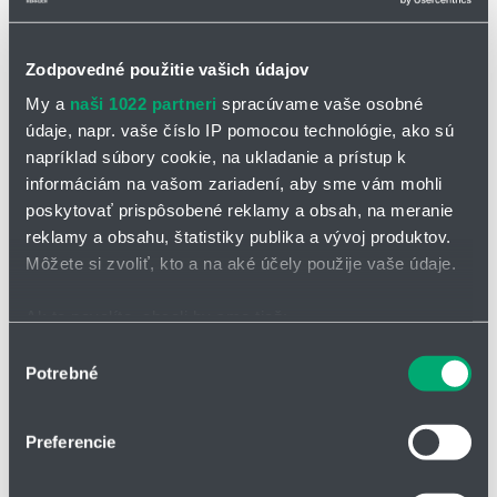
Zodpovedné použitie vašich údajov
My a
naši 1022 partneri
spracúvame vaše osobné
údaje, napr. vaše číslo IP pomocou technológie, ako sú
OPÝTAŤ SA / ODOSLAŤ DOPYT
napríklad súbory cookie, na ukladanie a prístup k
informáciám na vašom zariadení, aby sme vám mohli
poskytovať prispôsobené reklamy a obsah, na meranie
Čerpadlo CR 253
reklamy a obsahu, štatistiky publika a vývoj produktov.
Rad čerpadiel CR 253 predstavuje moderné a vysoko efektívne
Môžete si zvoliť, kto a na aké účely použije vaše údaje.
riešenie na čerpanie kvapalín v rôznych priemyselných aplikáciách.
Tieto čerpadlá sú navrhnuté s ohľadom na vysokú spoľahlivosť,
Ak to povolíte, chceli by sme tiež:
výkon a jednoduchú údržbu, čo z nich robí ideálnu voľbu pre
Zhromažďovať informácie o vašej geografickej
Výber
náročné prevádzkové podmienky.
Potrebné
polohe s presnosťou na niekoľko metrov
súhlasu
závlahy a odvodnenie pre
Identifikovať vaše zariadenie aktívnym skenovaním
čistú a znečistenú vodu
konkrétnych charakteristík (odtlačky prstov).
Preferencie
vyprázdňovanie nádrží a
Viac informácií o tom, ako sa spracúvajú vaše osobné
zásobníkov
údaje, nájdete v časti s
vašimi nastaveniami
. Súhlas