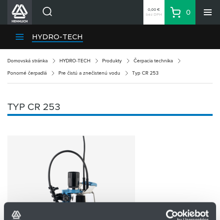
0,00 €
0
bez DPH
Košík
Vyhľadávanie
Divízie HENNLICH
HYDRO-TECH
Produkty
Domovská stránka
HYDRO-TECH
Produkty
Čerpacia technika
Blog
Ponorné čerpadlá
Pre čistú a znečistenú vodu
Typ CR 253
Kariéra
O firme
TYP CR 253
Kontakty
Priemyselný park HENNLICH
Prihlásenie
Nákupný zoznam
Partner
Zone