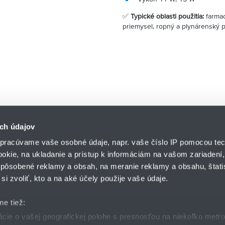
✅
Typické oblasti použitia:
farmac
priemysel, ropný a plynárenský 
ch údajov
pracúvame vaše osobné údaje, napr. vaše číslo IP pomocou tec
ookie, na ukladanie a prístup k informáciám na vašom zariadení
pôsobené reklamy a obsah, na meranie reklamy a obsahu, štatis
HENNLICH s.r.o.
si zvoliť, kto a na aké účely použije vaše údaje.
Košťany nad Turcom 5
lár
HENNLICH GROUP
038 41 Košťany nad T
me tiež:
ie o vašej geografickej polohe s presnosťou na niekoľko metr