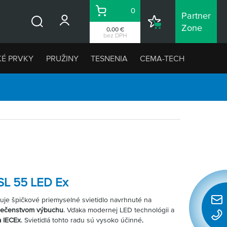
0
Partner
Košík
Nákupný
Zone
0,00 €
Vyhľadávanie
zoznam
bez DPH
KÉ PRVKY
PRUŽINY
TESNENIA
CEMA-TECH
ESL 55 LED Ex
uje špičkové priemyselné svietidlo navrhnuté na
Rýchl
zpečenstvom výbuchu
. Vďaka modernej LED technológii a
konta
a IECEx
. Svietidlá tohto radu sú vysoko účinné,