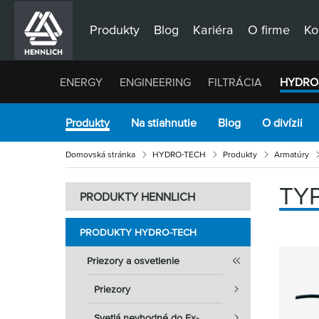
Produkty
Blog
Kariéra
O firme
Ko
ENERGY
ENGINEERING
FILTRÁCIA
HYDRO
Produkty
Na stiahnutie
Blog
O divízii
Domovská stránka
HYDRO-TECH
Produkty
Armatúry
TYP
PRODUKTY HENNLICH
PRODUKTY HYDRO-TECH
Priezory a osvetlenie
Priezory
Svetlá nevhodné do Ex-