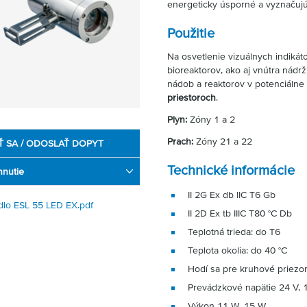
energeticky úsporné a vyznačujú
Použitie
Na osvetlenie vizuálnych indikáto
bioreaktorov, ako aj vnútra nádrž
nádob a reaktorov v potenciálne
priestoroch
.
Plyn:
Zóny 1 a 2
Prach:
Zóny 21 a 22
Ť SA / ODOSLAŤ DOPYT
Technické informácie
hnutie
II 2G Ex db IIC T6 Gb
idlo ESL 55 LED EX.pdf
II 2D Ex tb IIIC T80 °C Db
Teplotná trieda: do T6
Teplota okolia: do 40 °C
Hodí sa pre kruhové priezo
Prevádzkové napätie 24 V, 
Výkon 11 W, 15 W