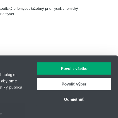
eutický priemysel, ťažobný priemysel, chemický
priemysel
Povoliť všetko
hnológie,
, aby sme
Povoliť výber
tiky publika
IČO: 31344500
43
Telefón: +421 903 447 245
Odmietnuť
urcom
E-mail:
hydrotech@hennlich.sk
ov