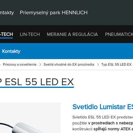
ntakty
Priemyselný park HENNLICH
-TECH
LIN-TECH
MERANIE A REGULÁCIA
PNEUMATIC
Kontakty
Priezory a osvetlenie
Svetlá vhodné do EX prostredia
Typ ESL 55 LED EX
 ESL 55 LED EX
Svetidlo Lumistar 
Svietido ESL 55 LED EX predstav
použitie
v prostrediach s nebe
konštrukcii
spĺňajú normy ATEX 