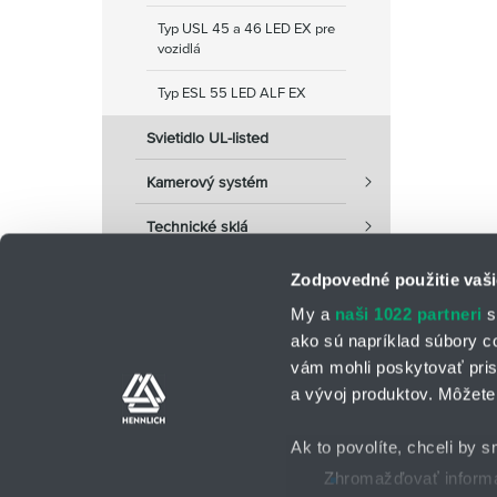
Typ USL 45 a 46 LED EX pre
vozidlá
Typ ESL 55 LED ALF EX
Svietidlo UL-listed
Kamerový systém
Technické sklá
Zodpovedné použitie vaši
My a
naši 1022 partneri
s
ako sú napríklad súbory c
vám mohli poskytovať pris
a vývoj produktov. Môžete 
Kontaktné osoby
Kontaktný formu
Ak to povolíte, chceli by s
Zhromažďovať informác