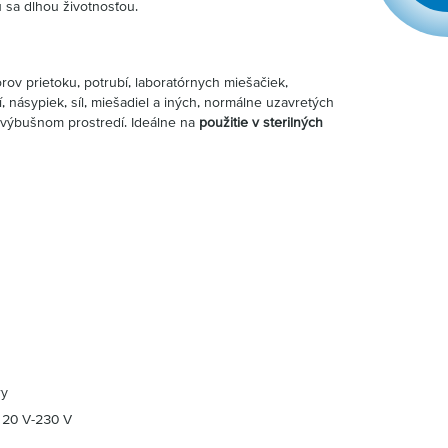
 sa dlhou životnosťou.
rov prietoku, potrubí, laboratórnych miešačiek,
í, násypiek, síl, miešadiel a iných, normálne uzavretých
 výbušnom prostredí. Ideálne na
použitie v sterilných
ry
120 V-230 V