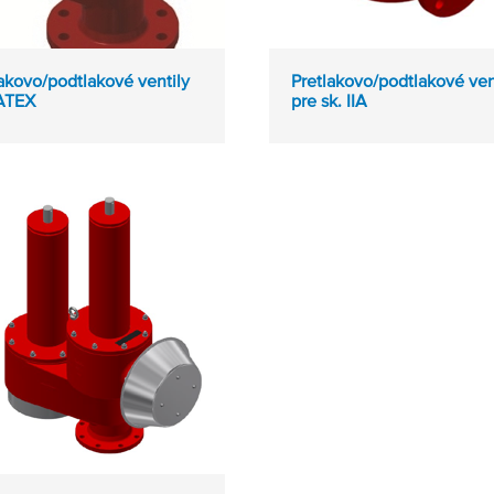
akovo/podtlakové ventily
Pretlakovo/podtlakové ven
ATEX
pre sk. IIA