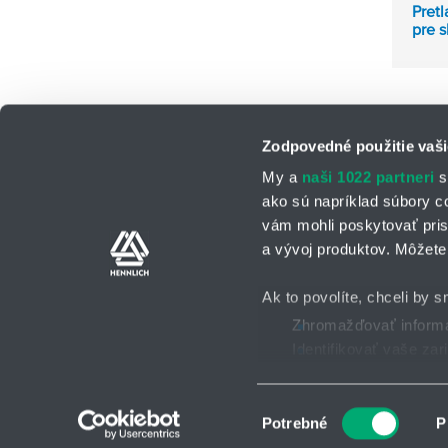
Pretl
pre s
Zodpovedné použitie vaši
My a
naši 1022 partneri
s
ako sú napríklad súbory c
vám mohli poskytovať pris
a vývoj produktov. Môžete 
Kontaktné osoby
Kontaktný formu
Ak to povolíte, chceli by s
Zhromažďovať informác
Identifikovať vaše za
Všeobecné obchodné po
2025 © HENNLICH - Všetky práva vyhradené
Viac informácií o tom, ako
Súhlas môžete kedykoľvek
Výber
Potrebné
P
súhlasu