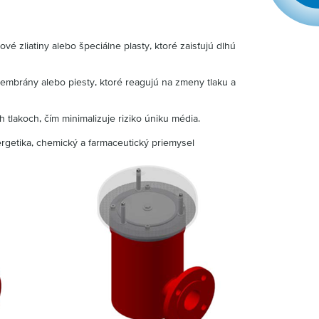
vé zliatiny alebo špeciálne plasty, ktoré zaisťujú dlhú
embrány alebo piesty, ktoré reagujú na zmeny tlaku a
h tlakoch, čím minimalizuje riziko úniku média.
ergetika, chemický a farmaceutický priemysel