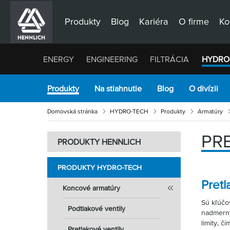
Produkty
Blog
Kariéra
O firme
Ko
ENERGY
ENGINEERING
FILTRÁCIA
HYDRO
Produkty
Na stiahnutie
Blog
O divízii
Domovská stránka
HYDRO-TECH
Produkty
Armatúry
PR
PRODUKTY HENNLICH
PRODUKTY HYDRO-TECH
Pretl
Koncové armatúry
Sú kľúčo
Podtlakové ventily
nadmerný
limity, č
Pretlakové ventily