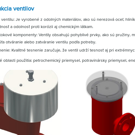
kcia ventilov
 ventilu: Je vyrobené z odolných materiálov, ako sú nerezová oceľ, hliníko
tnosť a odolnosť proti korózii aj chemickým látkam.
tokové komponenty: Ventily obsahujú pohyblivé prvky, ako sú pružiny, m
ťa otváranie alebo zatváranie ventilu podľa potreby.
enie: Kvalitné tesnenie zaručuje, že ventil udrží tesnosť aj pri extrémnyc
é oblasti použitia: petrochemický priemysel, potravinársky priemysel, en