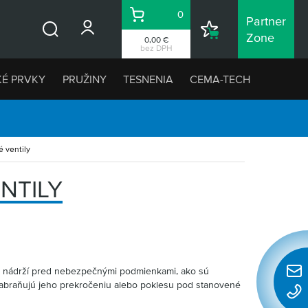
0
Partner
Košík
Nákupný
Zone
0,00 €
Vyhľadávanie
zoznam
bez DPH
KÉ PRVKY
PRUŽINY
TESNENIA
CEMA-TECH
 ventily
NTILY
a nádrží pred nebezpečnými podmienkami, ako sú
Rýchl
a zabraňujú jeho prekročeniu alebo poklesu pod stanovené
konta