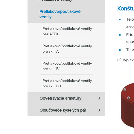
Konštu
Pretlakovo/podtlakové
ventily
Telo
živo
Pretlakovo/podtlakové ventily
bez ATEX
Prie
spúš
Pretlakovo/podtlakové ventily
Tesn
pre sk. IIA
✅ Typick
Pretlakovo/podtlakové ventily
pre sk. IIB1
Pretlakovo/podtlakové ventily
pre sk. IIB3
Odvetrávacie armatúry
Odlučovače kyselých pár