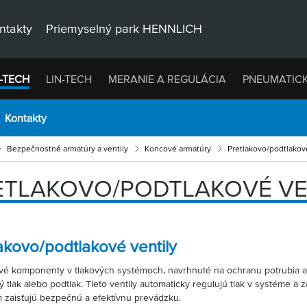
ntakty
Priemyselný park HENNLICH
-TECH
LIN-TECH
MERANIE A REGULÁCIA
PNEUMATIC
Kontakty
Bezpečnostné armatúry a ventily
Koncové armatúry
Pretlakovo/podtlakové
ETLAKOVO/PODTLAKOVÉ VE
akovo/podtlakové ventily
vé komponenty v tlakových systémoch, navrhnuté na ochranu potrubia 
 tlak alebo podtlak. Tieto ventily automaticky regulujú tlak v systéme 
ím zaisťujú bezpečnú a efektívnu prevádzku.