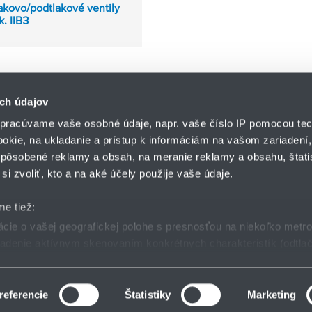
akovo/podtlakové ventily
k. IIB3
ch údajov
pracúvame vaše osobné údaje, napr. vaše číslo IP pomocou tec
ookie, na ukladanie a prístup k informáciám na vašom zariadení
pôsobené reklamy a obsah, na meranie reklamy a obsahu, štatis
HENNLICH s.r.o.
si zvoliť, kto a na aké účely použije vaše údaje.
Košťany nad Turcom 5
lár
HENNLICH GROUP
038 41 Košťany nad T
me tiež:
ie o vašej geografickej polohe s presnosťou na niekoľko metr
riadenie aktívnym skenovaním konkrétnych charakteristík (odtlač
dmienky
GDPR
Nastavenia cookies
 sa spracúvajú vaše osobné údaje, nájdete v časti s
vašimi nas
 zmeniť alebo odvolať cez Vyhlásenie o používaní súborov cook
referencie
Štatistiky
Marketing