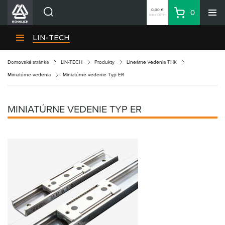
0,00 €
0
bez DPH
Košík
Vyhľadávanie
Divízie HENNLICH
LIN-TECH
Produkty
Domovská stránka
LIN-TECH
Produkty
Lineárne vedenia THK
Blog
Miniatúrne vedenia
Miniatúrne vedenie Typ ER
Kariéra
O firme
MINIATÚRNE VEDENIE TYP ER
Kontakty
Priemyselný park HENNLICH
Prihlásenie
Nákupný zoznam
Partner
Zone