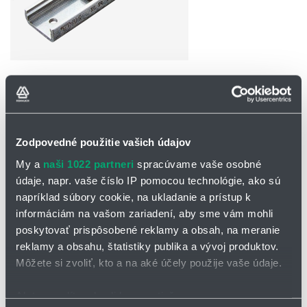
OPÝTAŤ SA / ODOSLAŤ DOPYT
Na stiahnutie
Zodpovedné použitie vašich údajov
Katalógový list vedenia ER
My a
naši 1022 partneri
spracúvame vaše osobné
údaje, napr. vaše číslo IP pomocou technológie, ako sú
napríklad súbory cookie, na ukladanie a prístup k
Miniatúrne lineárne vedenie ER
informáciám na vašom zariadení, aby sme vám mohli
Lineárne vedenie ER je presné
miniatúrne vedenie
z
poskytovať prispôsobené reklamy a obsah, na meranie
nehrdzavejúcej ocele, ktoré je tvarované za tepla a následne
reklamy a obsahu, štatistiky publika a vývoj produktov.
brúsené. V tejto veľmi úzkej a ľahkej jednotke je vozík umiestnený
Môžete si zvoliť, kto a na aké účely použije vaše údaje.
vo vnútri jednotky a guľôčky cirkulujú v cirkulačných kanáloch
vozíka. Dĺžka zdvihu vozíka je neobmedzená.
Ak to povolíte, chceli by sme tiež:
Miniatúrne lineárne vedenie ER
má niekoľko stupňov presnosti. Na