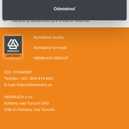
Ďalší sortiment produktov pre lineárne vedenia
Odmietnuť
ER:
mazacie príslušenstvo pre lineárne vedenia.
Kontaktné osoby
Kontaktný formulár
HENNLICH GROUP
IČO: 31344500
Telefón: +421 903 414 643
E-mail:
lintech@hennlich.sk
HENNLICH s.r.o.
Košťany nad Turcom 543
038 41 Košťany nad Turcom