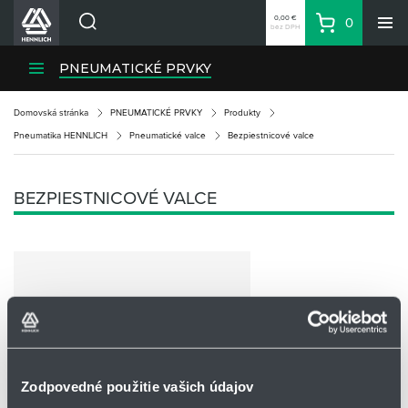
0,00 €
0
bez DPH
Košík
Vyhľadávanie
Divízie HENNLICH
PNEUMATICKÉ PRVKY
Produkty
Domovská stránka
PNEUMATICKÉ PRVKY
Produkty
Blog
Pneumatika HENNLICH
Pneumatické valce
Bezpiestnicové valce
Kariéra
O firme
BEZPIESTNICOVÉ VALCE
Kontakty
Priemyselný park HENNLICH
Prihlásenie
Nákupný zoznam
Partner
Zone
Zodpovedné použitie vašich údajov