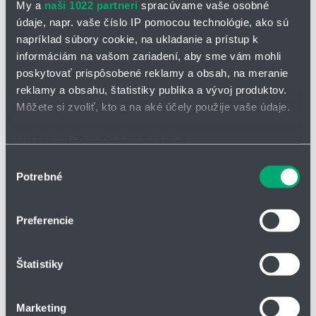
My a
naši 1022 partneri
spracúvame vaše osobné
údaje, napr. vaše číslo IP pomocou technológie, ako sú
napríklad súbory cookie, na ukladanie a prístup k
informáciám na vašom zariadení, aby sme vám mohli
poskytovať prispôsobené reklamy a obsah, na meranie
reklamy a obsahu, štatistiky publika a vývoj produktov.
OPÝTAŤ SA / ODOSLAŤ DOPYT
Môžete si zvoliť, kto a na aké účely použije vaše údaje.
Ak to povolíte, chceli by sme tiež:
Zhromažďovať informácie o vašej geografickej
Výber
Potrebné
polohe s presnosťou na niekoľko metrov
súhlasu
Identifikovať vaše zariadenie aktívnym skenovaním
konkrétnych charakteristík (odtlačky prstov).
Preferencie
Viac informácií o tom, ako sa spracúvajú vaše osobné
údaje, nájdete v časti s
vašimi nastaveniami
. Súhlas
Štatistiky
môžete kedykoľvek zmeniť alebo odvolať cez Vyhlásenie
o používaní súborov cookie.
Marketing
Na prispôsobenie obsahu a reklám, poskytovanie funkcií