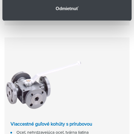
DN 3 - DN 40
PN 25 - PN 400
Odmietnuť
Podkategórie
Viaccestné guľové kohúty s prírubovou
Oceľ, nehrdzavejúca oceľ, tvárna liatina