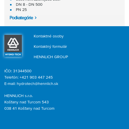
DN 8 - DN 500
PN 25
Podkategórie
Kontaktné osoby
Kontaktný formulár
HENNLICH GROUP
IČO: 31344500
Telefón: +421 903 447 245
E-mail:
hydrotech@hennlich.sk
HENNLICH s.r.o.
Košťany nad Turcom 543
038 41 Košťany nad Turcom