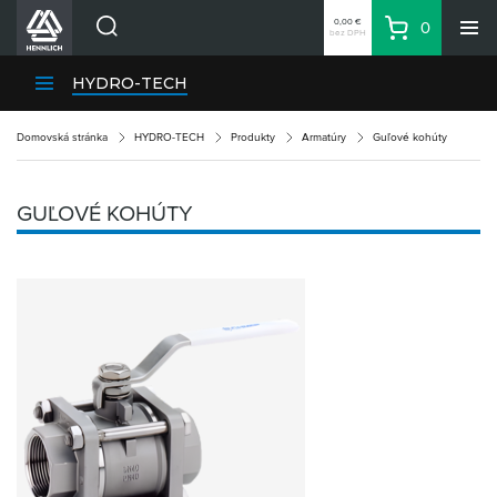
0,00 €
0
bez DPH
Košík
Vyhľadávanie
Divízie HENNLICH
HYDRO-TECH
Produkty
Domovská stránka
HYDRO-TECH
Produkty
Armatúry
Guľové kohúty
Blog
Kariéra
GUĽOVÉ KOHÚTY
O firme
Kontakty
Priemyselný park HENNLICH
Prihlásenie
Nákupný zoznam
Partner
Zone