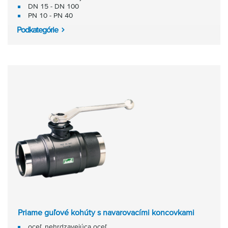
DN 15 - DN 100
PN 10 - PN 40
Podkategórie
Priame guľové kohúty s navarovacími koncovkami
oceľ, nehrdzavejúca oceľ