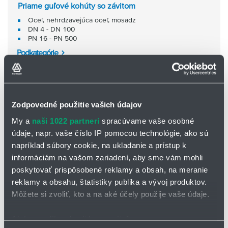
Priame guľové kohúty so závitom
Oceľ, nehrdzavejúca oceľ, mosadz
DN 4 - DN 100
PN 16 - PN 500
Podkategórie
Zodpovedné použitie vašich údajov
My a
naši 1022 partneri
spracúvame vaše osobné
údaje, napr. vaše číslo IP pomocou technológie, ako sú
napríklad súbory cookie, na ukladanie a prístup k
informáciám na vašom zariadení, aby sme vám mohli
poskytovať prispôsobené reklamy a obsah, na meranie
reklamy a obsahu, štatistiky publika a vývoj produktov.
Môžete si zvoliť, kto a na aké účely použije vaše údaje.
Ak to povolíte, chceli by sme tiež: