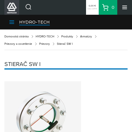
0,00 €
0
bez DPH
Košík
Vyhľadávanie
Divízie HENNLICH
HYDRO-TECH
Produkty
Domovská stránka
HYDRO-TECH
Produkty
Armatúry
Blog
Priezory a osvetlenie
Priezory
Stierač SW I
Kariéra
O firme
STIERAČ SW I
Kontakty
Priemyselný park HENNLICH
Prihlásenie
Nákupný zoznam
Partner
Zone