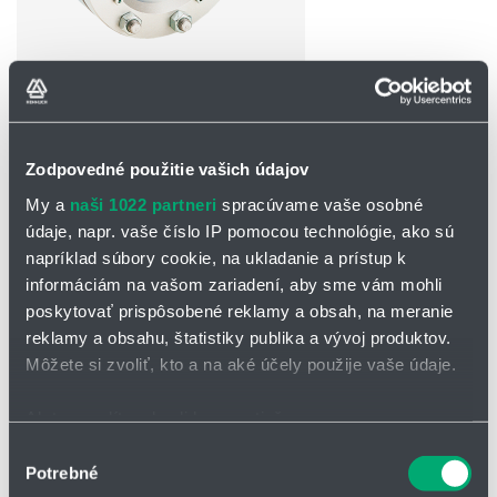
OPÝTAŤ SA / ODOSLAŤ DOPYT
Zodpovedné použitie vašich údajov
Na stiahnutie
My a
naši 1022 partneri
spracúvame vaše osobné
údaje, napr. vaše číslo IP pomocou technológie, ako sú
Stierač SW I.pdf
napríklad súbory cookie, na ukladanie a prístup k
informáciám na vašom zariadení, aby sme vám mohli
poskytovať prispôsobené reklamy a obsah, na meranie
Stierač priezoru SW I
reklamy a obsahu, štatistiky publika a vývoj produktov.
Môžete si zvoliť, kto a na aké účely použije vaše údaje.
Stierač SWI je špecializované zariadenie navrhnuté pre
priemyselné priezory a armatúry, ktorého primárnym účelom je
zaistenie čistoty pozorovacieho okna v náročných prevádzkových
Ak to povolíte, chceli by sme tiež:
podmienkach
. Toto zariadenie umožňuje priebežné odstraňovanie
Zhromažďovať informácie o vašej geografickej
Výber
nečistôt, kvapalín, prachu a iných usadenín, ktoré by mohli brániť
Potrebné
polohe s presnosťou na niekoľko metrov
súhlasu
vizuálnej kontrole procesov prebiehajúcich vo vnútri potrubí, nádrží