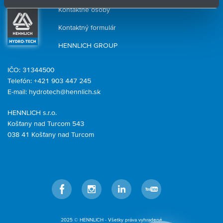
Kontaktné osoby
Kontaktný formulár
HENNLICH GROUP
IČO: 31344500
Telefón: +421 903 447 245
E-mail:
hydrotech@hennlich.sk
HENNLICH s.r.o.
Košťany nad Turcom 543
038 41 Košťany nad Turcom
Facebook
Instagram
LinkedIn
YouTube
2025 © HENNLICH - Všetky práva vyhradené