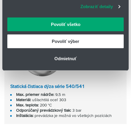
Zobraziť detaily
webové stránky, poskytujeme aj našim partnerom v
oblasti sociálnych médií, inzercie a analýzy. Títo partneri
môžu príslušné informácie skombinovať s ďalšími
Povoliť všetko
údajmi, ktoré ste im poskytli alebo ktoré od vás získali,
keď ste používali ich služby.
Povoliť výber
Odmietnuť
Statická čistiaca dýza série 540/541
Max. priemer nádrže:
9,5 m
Materiál:
ušľachtilá oceľ 303
Max. teplota:
200 °C
Odporúčaný prevádzkový tlak:
3 bar
Inštalácia:
prevádzka je možná vo všetkých pozíciách