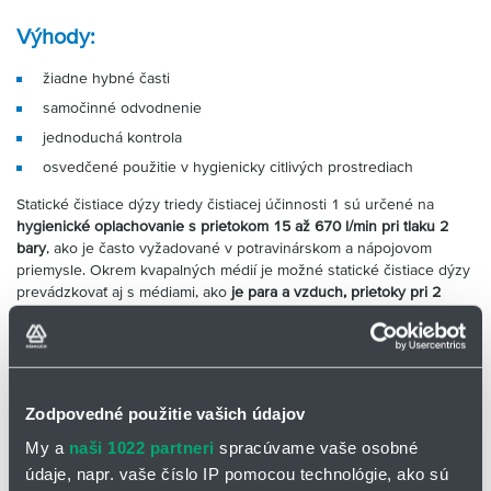
Výhody:
žiadne hybné časti
samočinné odvodnenie
jednoduchá kontrola
osvedčené použitie v hygienicky citlivých prostrediach
Statické čistiace dýzy triedy čistiacej účinnosti 1 sú určené na
hygienické oplachovanie s prietokom 15 až 670 l/min pri tlaku 2
bary
, ako je často vyžadované v potravinárskom a nápojovom
priemysle. Okrem kvapalných médií je možné statické čistiace dýzy
prevádzkovať aj s médiami, ako
je para a vzduch, prietoky pri 2
baroch 15 až 670 l/min.
Odporúčané prevádzkové tlaky sú
1,5 až 3 bary.
Maximálne teploty do
200 °C
sú vhodné najmä na čistenie SIP
(sterilizácia).
Zodpovedné použitie vašich údajov
Výrobky Lechler tejto triedy sú určené aj pre prevádzku pri vyšších
My a
naši 1022 partneri
spracúvame vaše osobné
teplotách a zaručujú vysokú procesnú spoľahlivosť
údaje, napr. vaše číslo IP pomocou technológie, ako sú