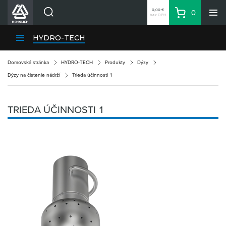
0,00 €
0
bez DPH
Košík
Vyhľadávanie
Divízie HENNLICH
HYDRO-TECH
Produkty
Domovská stránka
HYDRO-TECH
Produkty
Dýzy
Blog
Dýzy na čistenie nádrží
Trieda účinnosti 1
Kariéra
O firme
TRIEDA ÚČINNOSTI 1
Kontakty
Priemyselný park HENNLICH
Prihlásenie
Nákupný zoznam
Partner
Zone