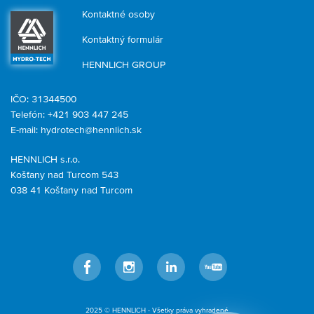
Kontaktné osoby
Kontaktný formulár
HENNLICH GROUP
IČO: 31344500
Telefón: +421 903 447 245
E-mail:
hydrotech@hennlich.sk
HENNLICH s.r.o.
Košťany nad Turcom 543
038 41 Košťany nad Turcom
Facebook
Instagram
LinkedIn
YouTube
2025 © HENNLICH - Všetky práva vyhradené