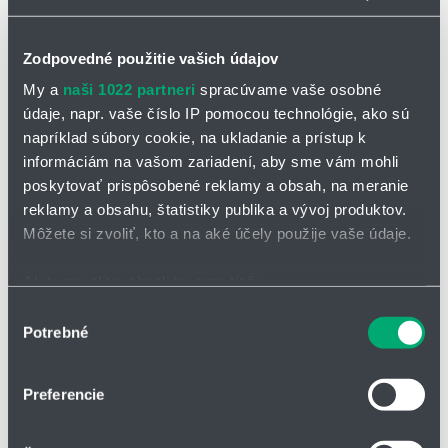
Zodpovedné použitie vašich údajov
My a
naši 1022 partneri
spracúvame vaše osobné
údaje, napr. vaše číslo IP pomocou technológie, ako sú
napríklad súbory cookie, na ukladanie a prístup k
OPÝTAŤ SA / ODOSLAŤ DOPYT
informáciám na vašom zariadení, aby sme vám mohli
Na stiahnutie
poskytovať prispôsobené reklamy a obsah, na meranie
reklamy a obsahu, štatistiky publika a vývoj produktov.
Dýzy na čistenie nádrží_5M1
Môžete si zvoliť, kto a na aké účely použije vaše údaje.
NanoSpinner2.pdf
Ak to povolíte, chceli by sme tiež:
Zhromažďovať informácie o vašej geografickej
Výber
Rotačná čistiaca dýza 5M1 NanoSpinner 2
Potrebné
polohe s presnosťou na niekoľko metrov
súhlasu
Identifikovať vaše zariadenie aktívnym skenovaním
NanoSpinner 2 presvedčí svojim kompaktným dizajnom, ktorý
konkrétnych charakteristík (odtlačky prstov).
umožňuje čistenie v stiesnených priestoroch
Preferencie
Viac informácií o tom, ako sa spracúvajú vaše osobné
vyznačuje sa svojim tvarom a dvojitým guľôčkovým ložiskom
údaje, nájdete v časti s
vašimi nastaveniami
. Súhlas
je vyrobená výhradne z ušľachtilej ocele a je tak vhodná aj pre