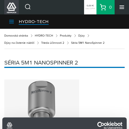
0,00 €
0
bez DPH
Košík
Vyhľadávanie
Divízie HENNLICH
HYDRO-TECH
Produkty
Domovská stránka
HYDRO-TECH
Produkty
Dýzy
Blog
Dýzy na čistenie nádrží
Trieda účinnosti 2
Séria 5M1 NanoSpinner 2
Kariéra
O firme
SÉRIA 5M1 NANOSPINNER 2
Kontakty
Priemyselný park HENNLICH
Prihlásenie
Nákupný zoznam
Partner
Zone