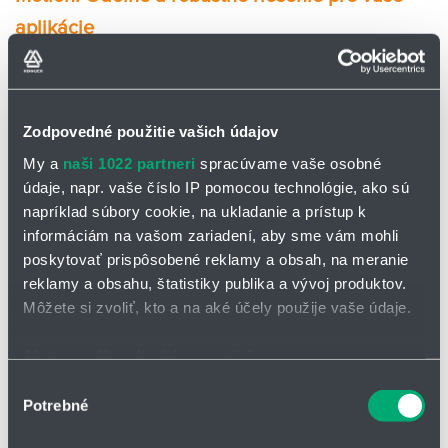
aplikácie
Konfekciované káble readycable®
podľa štandardu Danaher
Motion
sú špeciálne navrhnuté a zostavené tak, aby vyhovovali
náročným požiadavkám pre použitie v energetických reťaziach a
pohyblivých aplikáciách.
Zodpovedné použitie vašich údajov
Mimoriadna odolnosť:
Vyrobené z vysokokvalitných materiálov
My a
naši 1022 partneri
spracúvame vaše osobné
odolných voči opotrebovaniu, čím sa zaručuje dlhá životnosť aj
údaje, napr. vaše číslo IP pomocou technológie, ako sú
pri opakovanom ohýbaní v
energetickej reťazi
.
napríklad súbory cookie, na ukladanie a prístup k
Robustná konštrukcia:
Navrhnuté pre zvládnutie vysokého
informáciám na vašom zariadení, aby sme vám mohli
mechanického namáhania v pohyblivých aplikáciách.
poskytovať prispôsobené reklamy a obsah, na meranie
reklamy a obsahu, štatistiky publika a vývoj produktov.
Flexibilita:
Ľahko sa ohýbajú a prispôsobujú pohybom
Môžete si zvoliť, kto a na aké účely použije vaše údaje.
v
systéme energetických reťazí.
Široký výber:
Dodávame rôzne typy a konfigurácie káblov, ktoré
Ak to povolíte, chceli by sme tiež:
vyhovejú vašim špecifickým potrebám.
Zhromažďovať informácie o vašej geografickej
Výber
Potrebné
polohe s presnosťou na niekoľko metrov
súhlasu
Identifikovať vaše zariadenie aktívnym skenovaním