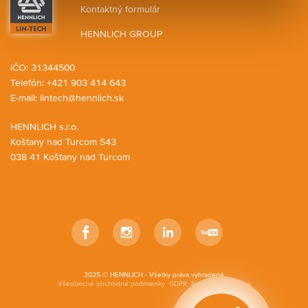
Kontaktný formulár
HENNLICH GROUP
IČO: 31344500
Telefón: +421 903 414 643
E-mail:
lintech@hennlich.sk
HENNLICH s.r.o.
Košťany nad Turcom 543
038 41 Košťany nad Turcom
Facebook
Instagram
LinkedIn
YouTube
2025 © HENNLICH - Všetky práva vyhradené
Všeobecné obchodné podmienky
GDPR
Nastavenia cookies