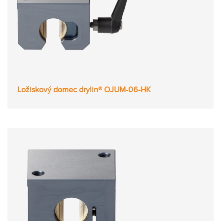
Ložiskový domec drylin® OJUM-06-HK