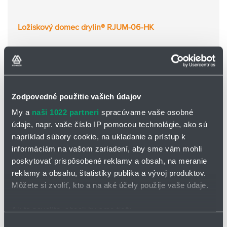
Ložiskový domec drylin® RJUM-06-HK
Zodpovedné použitie vašich údajov
My a
naši 1022 partneri
spracúvame vaše osobné
údaje, napr. vaše číslo IP pomocou technológie, ako sú
napríklad súbory cookie, na ukladanie a prístup k
informáciám na vašom zariadení, aby sme vám mohli
poskytovať prispôsobené reklamy a obsah, na meranie
reklamy a obsahu, štatistiky publika a vývoj produktov.
Môžete si zvoliť, kto a na aké účely použije vaše údaje.
Ak to povolíte, chceli by sme tiež:
Ložiskový domec drylin® RJUM-06-LL
Zhromažďovať informácie o vašej geografickej
Výber