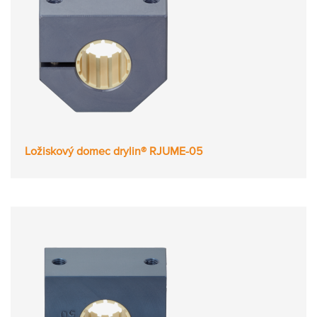
Ložiskový domec drylin® RJUME-05