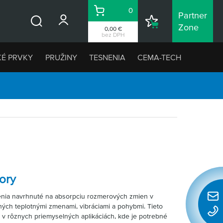
0
Partner
Košík
Nákupný
Zone
0,00 €
Vyhľadávanie
zoznam
bez DPH
KÉ PRVKY
PRUŽINY
TESNENIA
CEMA-TECH
ory
nia navrhnuté na absorpciu rozmerových zmien v
Rýchl
ch teplotnými zmenami, vibráciami a pohybmi. Tieto
konta
v rôznych priemyselných aplikáciách, kde je potrebné