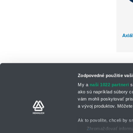
Axiá
Zodpovedné použitie vaši
My a
naši 1022 partneri
s
ako sú napríklad súbory c
vám mohli poskytovať pris
a vývoj produktov. Môžete 
Kontaktné osoby
Kontaktný formu
Ak to povolíte, chceli by s
Zhromažďovať informác