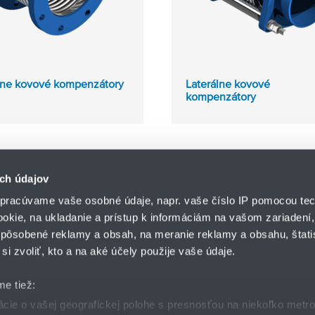
lne kovové kompenzátory
Laterálne kovové
kompenzátory
ch údajov
pracúvame vaše osobné údaje, napr. vaše číslo IP pomocou tec
ookie, na ukladanie a prístup k informáciám na vašom zariadení
pôsobené reklamy a obsah, na meranie reklamy a obsahu, štatis
HENNLICH s.r.o.
si zvoliť, kto a na aké účely použije vaše údaje.
Košťany nad Turcom 5
lár
HENNLICH GROUP
038 41 Košťany nad T
me tiež:
ie o vašej geografickej polohe s presnosťou na niekoľko metr