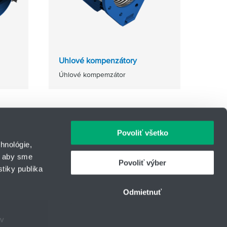
Uhlové kompenzátory
Úhlové kompemzátor
Povoliť všetko
hnológie,
, aby sme
Povoliť výber
tiky publika
IČO: 31344500
43
Telefón: +421 903 447 245
Odmietnuť
urcom
E-mail:
hydrotech@hennlich.sk
ov