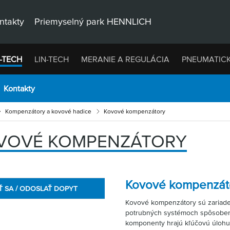
ntakty
Priemyselný park HENNLICH
-TECH
LIN-TECH
MERANIE A REGULÁCIA
PNEUMATIC
Kontakty
Kompenzátory a kovové hadice
Kovové kompenzátory
VOVÉ KOMPENZÁTORY
Kovové kompenzát
Ť SA / ODOSLAŤ DOPYT
Kovové kompenzátory sú zariade
potrubných systémoch spôsobený
komponenty hrajú kľúčovú úlohu 