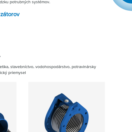
vádzku potrubných systémov.
zátorov
y
getika, stavebníctvo, vodohospodárstvo, potravinársky
ický priemysel