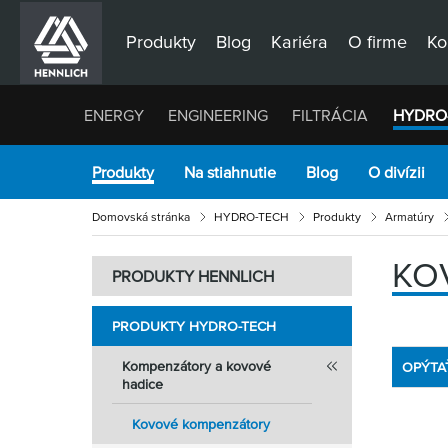
Produkty
Blog
Kariéra
O firme
Ko
ENERGY
ENGINEERING
FILTRÁCIA
HYDRO
Produkty
Na stiahnutie
Blog
O divízii
Domovská stránka
HYDRO-TECH
Produkty
Armatúry
KO
PRODUKTY HENNLICH
PRODUKTY HYDRO-TECH
Kompenzátory a kovové
OPÝTA
hadice
Kovové kompenzátory