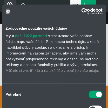
0,00 €
0
bez DPH
Košík
Vyhľadávanie
Divízie HENNLICH
LIN-TECH
Produkty
Zodpovedné použitie vašich údajov
Domovská stránka
LIN-TECH
Produkty
Blog
My a
naši 1022 partneri
spracúvame vaše osobné
Klzné puzdrá a lineárne vedenia igus®
Polotovary iglidur®
Platne
Kariéra
údaje, napr. vaše číslo IP pomocou technológie, ako sú
Platne iglidur® J
napríklad súbory cookie, na ukladanie a prístup k
O firme
informáciám na vašom zariadení, aby sme vám mohli
Kontakty
PLATNE IGLIDUR® J
poskytovať prispôsobené reklamy a obsah, na meranie
Priemyselný park HENNLICH
reklamy a obsahu, štatistiky publika a vývoj produktov.
Môžete si zvoliť, kto a na aké účely použije vaše údaje.
Prihlásenie
OPÝTAŤ SA / ODOSLAŤ DOPYT
Nákupný zoznam
Ak to povolíte, chceli by sme tiež:
Zhromažďovať informácie o vašej geografickej
Výber
Kontaktné osoby
Potrebné
polohe s presnosťou na niekoľko metrov
Partner
Zone
súhlasu
Identifikovať vaše zariadenie aktívnym skenovaním
Kontaktný formulár
konkrétnych charakteristík (odtlačky prstov).