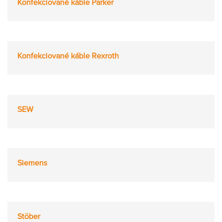
Konfekciované káble Parker
Konfekciované káble Rexroth
SEW
Siemens
Stöber