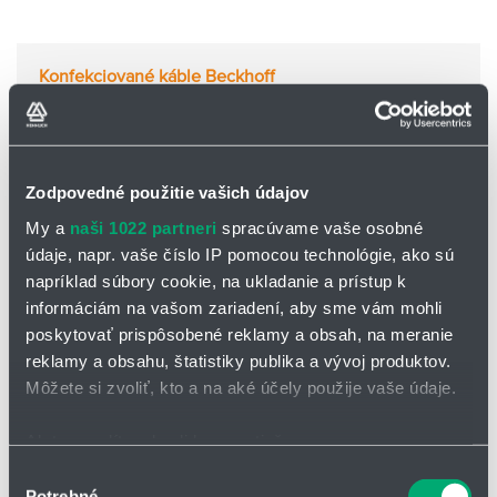
Konfekciované káble Beckhoff
Zodpovedné použitie vašich údajov
Konfekciované káble Berger Lahr
My a
naši 1022 partneri
spracúvame vaše osobné
údaje, napr. vaše číslo IP pomocou technológie, ako sú
napríklad súbory cookie, na ukladanie a prístup k
informáciám na vašom zariadení, aby sme vám mohli
Konfekciované káble Control Techniques
poskytovať prispôsobené reklamy a obsah, na meranie
reklamy a obsahu, štatistiky publika a vývoj produktov.
Môžete si zvoliť, kto a na aké účely použije vaše údaje.
Konfekciované káble Danaher Motion
Ak to povolíte, chceli by sme tiež:
Zhromažďovať informácie o vašej geografickej
Výber
Potrebné