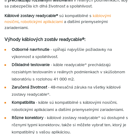
a
prechádzajú rozsiahlym testovaním
v reálnych podmienkach, aby
sa zabezpečila ich dlhá životnosť a spoľahlivosť.
Káblové zostavy readycable®
sú kompatibilné s
káblovými
nosičmi
,
robotickými aplikáciami
a ďalšími priemyselnými
zariadeniami.
Výhody káblových zostáv readycable®:
Odborné navrhnutie
- spĺňajú najvyššie požiadavky na
výkonnosť a spoľahlivosť.
Dôkladné testovanie
- káble readycable® prechádzajú
rozsiahlym testovaním v reálnych podmienkach v skúšobnom
laboratóriu s rozlohou 41 000 m2.
Zaručená životnosť
- 48-mesačná záruka na všetky káblové
zostavy readycable®.
Kompatibilita
- káble sú kompatibilné s káblovými nosičmi,
robotickými aplikáciami a ďalšími priemyselnými zariadeniami.
Rôzne konektory
- káblové zostavy readycable® sú dostupné s
rôznymi typmi konektorov, takže si môžete vybrať ten, ktorý je
kompatibilný s vašou aplikáciou.