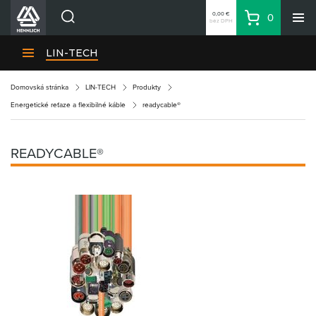
0,00 €
0
bez DPH
Košík
Vyhľadávanie
Divízie HENNLICH
LIN-TECH
Produkty
Domovská stránka
LIN-TECH
Produkty
Blog
Energetické reťaze a flexibilné káble
readycable®
Kariéra
O firme
READYCABLE®
Kontakty
Priemyselný park HENNLICH
Prihlásenie
Nákupný zoznam
Partner
Zone