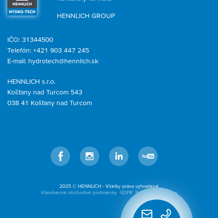
HENNLICH GROUP
IČO: 31344500
Telefón: +421 903 447 245
E-mail:
hydrotech@hennlich.sk
HENNLICH s.r.o.
Košťany nad Turcom 543
038 41 Košťany nad Turcom
Facebook
Instagram
LinkedIn
YouTube
2025 © HENNLICH - Všetky práva vyhradené
Všeobecné obchodné podmienky
GDPR
Nastavenia cookies
Rýchly