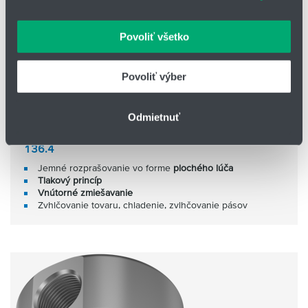
oblasti sociálnych médií, inzercie a analýzy. Títo partneri
môžu príslušné informácie skombinovať s ďalšími
Povoliť všetko
údajmi, ktoré ste im poskytli alebo ktoré od vás získali,
keď ste používali ich služby.
Povoliť výber
Odmietnuť
136.4
Jemné rozprašovanie vo forme
plochého lúča
Tlakový princíp
Vnútorné zmiešavanie
Zvhlčovanie tovaru, chladenie, zvlhčovanie pásov