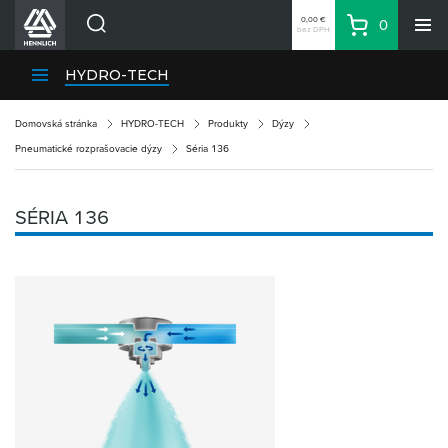
0,00 €
0
bez DPH
Košík
Vyhľadávanie
Divízie HENNLICH
HYDRO-TECH
Produkty
Domovská stránka
HYDRO-TECH
Produkty
Dýzy
Blog
Pneumatické rozprašovacie dýzy
Séria 136
Kariéra
O firme
SÉRIA 136
Kontakty
Priemyselný park HENNLICH
Prihlásenie
Nákupný zoznam
Partner
Zone