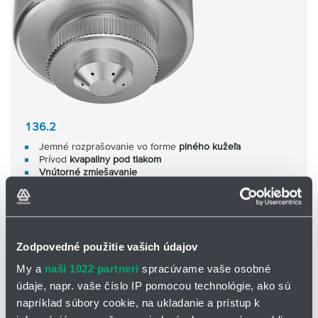
136.2
Jemné rozprašovanie vo forme
plného kužeľa
Prívod
kvapaliny pod tlakom
Vnútorné zmiešavanie
Široký uhol rozstreku - 60°
Zvhlčovanie vzduchu, chladenie
Zodpovedné použitie vašich údajov
My a
naši 1022 partneri
spracúvame vaše osobné
údaje, napr. vaše číslo IP pomocou technológie, ako sú
napríklad súbory cookie, na ukladanie a prístup k