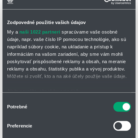
Zodpovedné použitie vašich údajov
My a
naši 1022 partneri
spracúvame vaše osobné
údaje, napr. vaše číslo IP pomocou technológie, ako sú
OPÝTAŤ SA / ODOSLAŤ DOPYT
napríklad súbory cookie, na ukladanie a prístup k
informáciám na vašom zariadení, aby sme vám mohli
Stojanové miešadlo VISCO JET® VJ200 pre
poskytovať prispôsobené reklamy a obsah, na meranie
reklamy a obsahu, štatistiky publika a vývoj produktov.
výskum a výrobu
Môžete si zvoliť, kto a na aké účely použije vaše údaje.
pre nádoby s priemerom max. 400 mm a výškou max. 500 mm
Ak to povolíte, chceli by sme tiež:
manuálne nastavenie výšky, plynule uzamykateľné,
bezpečnostný spínač
Zhromažďovať informácie o vašej geografickej
Výber
Potrebné
polohe s presnosťou na niekoľko metrov
pohon 0,37 kW alebo 0,55 kW s frekvenčným meničom
súhlasu
Identifikovať vaše zariadenie aktívnym skenovaním
ATEX verzia s 0,37 kW alebo 0,55 kW a mechanickou zmenou
konkrétnych charakteristík (odtlačky prstov).
otáčok
Preferencie
Viac informácií o tom, ako sa spracúvajú vaše osobné
napätie 400 V, 3 fázy
údaje, nájdete v časti s
vašimi nastaveniami
. Súhlas