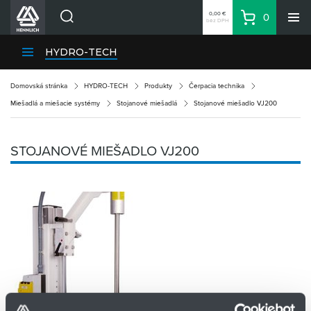
0,00 €
0
bez DPH
Košík
Vyhľadávanie
Divízie HENNLICH
HYDRO-TECH
Produkty
Domovská stránka
HYDRO-TECH
Produkty
Čerpacia technika
Blog
Miešadlá a miešacie systémy
Stojanové miešadlá
Stojanové miešadlo VJ200
Kariéra
O firme
STOJANOVÉ MIEŠADLO VJ200
Kontakty
Priemyselný park HENNLICH
Prihlásenie
Nákupný zoznam
Partner
Zone