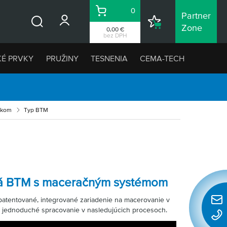
0
Partner
Košík
Nákupný
Zone
0,00 €
Vyhľadávanie
zoznam
bez DPH
KÉ PRVKY
PRUŽINY
TESNENIA
CEMA-TECH
vikom
Typ BTM
lá BTM s maceračným systémom
atentované, integrované zariadenie na macerovanie v
Rýchl
 jednoduché spracovanie v nasledujúcich procesoch.
konta