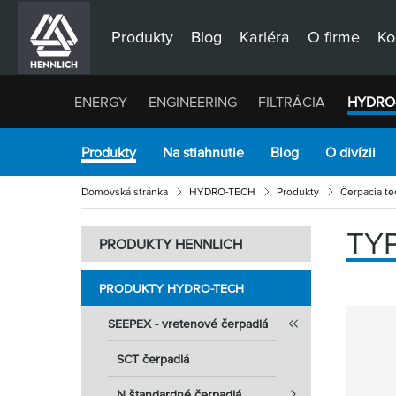
Produkty
Blog
Kariéra
O firme
Ko
ENERGY
ENGINEERING
FILTRÁCIA
HYDRO
Produkty
Na stiahnutie
Blog
O divízii
Domovská stránka
HYDRO-TECH
Produkty
Čerpacia te
TY
PRODUKTY HENNLICH
PRODUKTY HYDRO-TECH
SEEPEX - vretenové čerpadlá
SCT čerpadlá
N štandardné čerpadlá