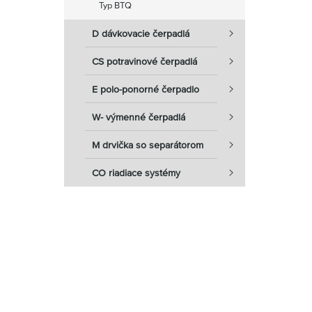
Typ BTQ
D dávkovacie čerpadlá
CS potravinové čerpadlá
E polo-ponorné čerpadlo
W- výmenné čerpadlá
M drvička so separátorom
CO riadiace systémy