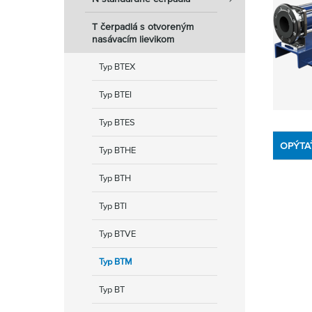
T čerpadlá s otvoreným
nasávacím lievikom
Typ BTEX
Typ BTEI
Typ BTES
OPÝTA
Typ BTHE
Typ BTH
Typ BTI
Typ BTVE
Typ BTM
Typ BT