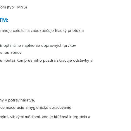
eľom (typ TMNS)
TM:
raňuje oxidácii a zabezpečuje hladký prietok a
a:
optimálne naplnenie dopravných prvkov
esnou zónov
emontáž kompresného puzdra skracuje odstávky a
ny v potravinárstve,
úce maceráciu a hygienické spracovanie,
nými, vlhkými médiami, kde je kľúčová integrácia a