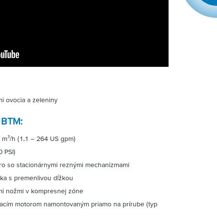
i ovocia a zeleniny
p BTM:
 m³/h (1,1 – 264 US gpm)
0 PSI)
o so stacionárnymi reznými mechanizmami
ka s premenlivou dĺžkou
mi nožmi v kompresnej zóne
nacím motorom namontovaným priamo na prírube (typ