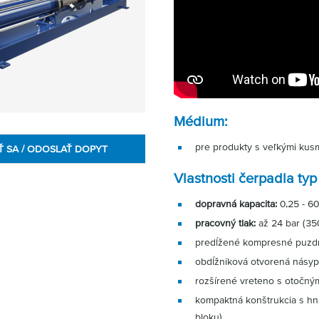
Médium:
pre produkty s veľkými kusm
Ť SA / ODOSLAŤ DOPYT
Vlastnosti čerpadla ty
dopravná kapacita:
0,25 - 60
pracovný tlak:
až 24 bar (35
predĺžené kompresné puzdr
obdĺžniková otvorená násyp
rozšírené vreteno s otočný
kompaktná konštrukcia s h
bloku)