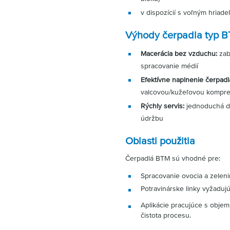
v dispozícií s voľným hriad
Výhody čerpadla typ B
Macerácia bez vzduchu:
zab
spracovanie médií
Efektívne naplnenie čerpadl
valcovou/kužeľovou kompr
Rýchly servis:
jednoduchá d
údržbu
Oblasti použitia
Čerpadlá BTM sú vhodné pre:
Spracovanie ovocia a zeleni
Potravinárske linky vyžaduj
Aplikácie pracujúce s objem
čistota procesu.