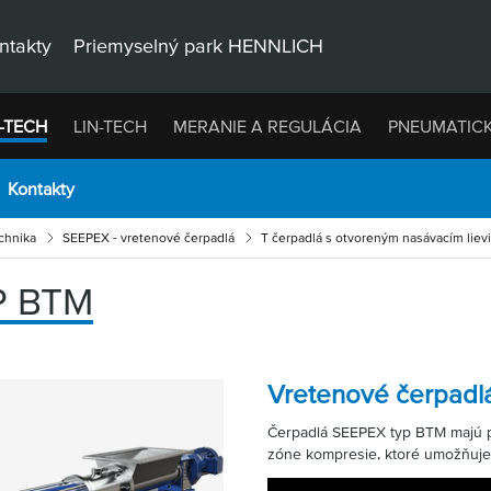
ntakty
Priemyselný park HENNLICH
-TECH
LIN-TECH
MERANIE A REGULÁCIA
PNEUMATIC
Kontakty
chnika
SEEPEX - vretenové čerpadlá
T čerpadlá s otvoreným nasávacím lie
P BTM
Vretenové čerpad
Čerpadlá SEEPEX typ BTM majú p
zóne kompresie, ktoré umožňuje