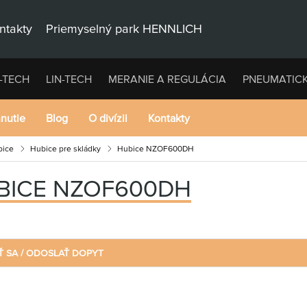
ntakty
Priemyselný park HENNLICH
-TECH
LIN-TECH
MERANIE A REGULÁCIA
PNEUMATIC
hnutie
Blog
O divízii
Kontakty
bice
Hubice pre skládky
Hubice NZOF600DH
BICE NZOF600DH
Ť SA / ODOSLAŤ DOPYT