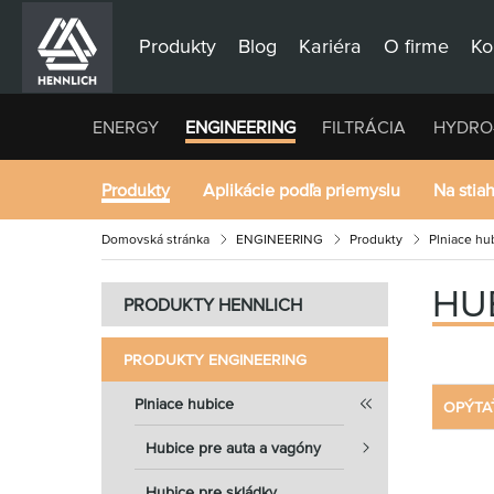
Produkty
Blog
Kariéra
O firme
Ko
ENERGY
ENGINEERING
FILTRÁCIA
HYDRO
Produkty
Aplikácie podľa priemyslu
Na stia
Domovská stránka
ENGINEERING
Produkty
Plniace hu
HU
PRODUKTY HENNLICH
PRODUKTY ENGINEERING
Plniace hubice
OPÝTA
Hubice pre auta a vagóny
Hubice pre skládky