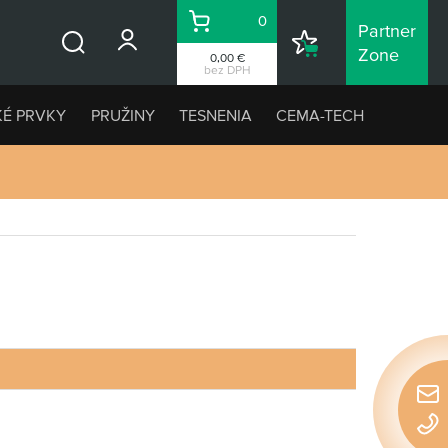
0
Partner
Košík
Nákupný
Zone
0,00 €
Vyhľadávanie
zoznam
bez DPH
KÉ PRVKY
PRUŽINY
TESNENIA
CEMA-TECH
Rýchl
konta