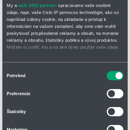
štandardný model s vysokým zdvihom čeľustí a "S" model so
My a
naši 1022 partneri
spracúvame vaše osobné
zníženým zdvihom a dvojnásobnou uzatváracou silou
údaje, napr. vaše číslo IP pomocou technológie, ako sú
vŕtané označenie a čapy na tele uchopovača umožňujú presné
napríklad súbory cookie, na ukladanie a prístup k
uchytenie na stranách alebo v axiálnej rovine pomocou skrutiek
informáciám na vašom zariadení, aby sme vám mohli
a pozičných čapov
poskytovať prispôsobené reklamy a obsah, na meranie
reklamy a obsahu, štatistiky publika a vývoj produktov.
Voliteľné možnosti:
Môžete si zvoliť, kto a na aké účely použije vaše údaje.
bezpečnostné zariadenie s pružinou na pieste
Ak to povolíte, chceli by sme tiež:
stabilizátor s pružinou pre trojčeľusťový model
Zhromažďovať informácie o vašej geografickej
Výber
Pracovná uchopovaci
Potrebné
polohe s presnosťou na niekoľko metrov
súhlasu
Typ
Zdvih na čeľusť
6 
Identifikovať vaše zariadenie aktívnym skenovaním
konkrétnych charakteristík (odtlačky prstov).
[mm]
[
Preferencie
Viac informácií o tom, ako sa spracúvajú vaše osobné
OPE 50
5
5
údaje, nájdete v časti s
vašimi nastaveniami
. Súhlas
OPE 50S
3
9
Štatistiky
môžete kedykoľvek zmeniť alebo odvolať cez Vyhlásenie
OPE 60
7.5
7
o používaní súborov cookie.
OPE 60S
3.75
1
Marketing