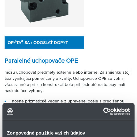
OPÝTAŤ SA / ODOSLAŤ DOPYT
Paralelné uchopovače OPE
môžu uchopovať predmety externe alebo interne. Za zmienku stojí
tiež vynikajúci pomer ceny a kvality. Uchopovače OPE sú veľmi
všestranné a pri ich konštrukcii bolo prihliadnuté na to, aby mali
nasledujúce výhody:
nosné prizmatické vedenie z upravenej ocele s predĺženou
dĺžkou uzatvárania od úrovne čeľuste s iba malou stratou
uzatváracej sily
čeľuste sú konštruované tak, aby dovoľovali uchytenie
obrobených chápadiel na povrchu a aj na stranách
Zodpovedné použitie vašich údajov