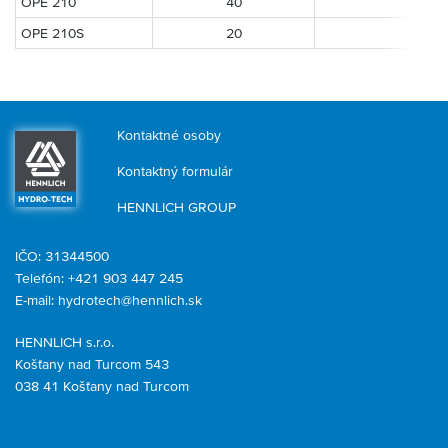
OPE 210
40
8
OPE 210S
20
16
Kontaktné osoby
Kontaktný formulár
HENNLICH GROUP
IČO: 31344500
Telefón: +421 903 447 245
E-mail:
hydrotech@hennlich.sk
HENNLICH s.r.o.
Košťany nad Turcom 543
038 41 Košťany nad Turcom