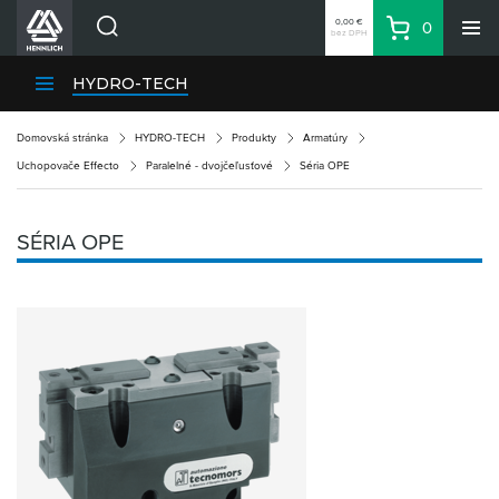
0,00 €
0
bez DPH
Košík
Vyhľadávanie
Divízie HENNLICH
HYDRO-TECH
Produkty
Domovská stránka
HYDRO-TECH
Produkty
Armatúry
Blog
Uchopovače Effecto
Paralelné - dvojčeľusťové
Séria OPE
Kariéra
O firme
SÉRIA OPE
Kontakty
Priemyselný park HENNLICH
Prihlásenie
Nákupný zoznam
Partner
Zone