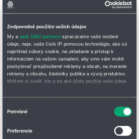
Zodpovedné použitie vašich údajov
My a
naši 1022 partneri
spracúvame vaše osobné
OPÝTAŤ SA / ODOSLAŤ DOPYT
údaje, napr. vaše číslo IP pomocou technológie, ako sú
napríklad súbory cookie, na ukladanie a prístup k
Na stiahnutie
informáciám na vašom zariadení, aby sme vám mohli
poskytovať prispôsobené reklamy a obsah, na meranie
Katalógový list - lineárna jednotka GL,
reklamy a obsahu, štatistiky publika a vývoj produktov.
GL-N
Môžete si zvoliť, kto a na aké účely použije vaše údaje.
Katalóg - lineárna jednotka GL-N
Ak to povolíte, chceli by sme tiež:
Zhromažďovať informácie o vašej geografickej
Výber
Lineárna jednotka GL/GL-N
Potrebné
polohe s presnosťou na niekoľko metrov
súhlasu
Identifikovať vaše zariadenie aktívnym skenovaním
Lineárna jednotka
pre dlhé zdvihy a vysoké rýchlosti pohybu.
konkrétnych charakteristík (odtlačky prstov).
Preferencie
Kombinovateľná konštrukcia podľa modulárneho systému,
Viac informácií o tom, ako sa spracúvajú vaše osobné