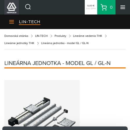
0,00 €
0
bez DPH
Košík
Vyhľadávanie
Divízie HENNLICH
LIN-TECH
Produkty
Domovská stránka
LIN-TECH
Produkty
Lineárne vedenia THK
Blog
Lineárne jednotky THK
Lineárna jednotka - model GL / GL-N
Kariéra
O firme
LINEÁRNA JEDNOTKA - MODEL GL / GL-N
Kontakty
Priemyselný park HENNLICH
Prihlásenie
Nákupný zoznam
Partner
Zone