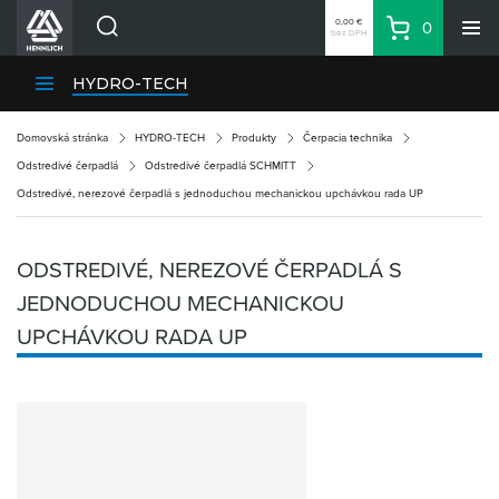
0,00 €
0
bez DPH
Košík
Vyhľadávanie
Divízie HENNLICH
HYDRO-TECH
Produkty
Domovská stránka
HYDRO-TECH
Produkty
Čerpacia technika
Blog
Odstredivé čerpadlá
Odstredivé čerpadlá SCHMITT
Kariéra
Odstredivé, nerezové čerpadlá s jednoduchou mechanickou upchávkou rada UP
O firme
Kontakty
ODSTREDIVÉ, NEREZOVÉ ČERPADLÁ S
Priemyselný park HENNLICH
JEDNODUCHOU MECHANICKOU
Prihlásenie
UPCHÁVKOU RADA UP
Nákupný zoznam
Partner
Zone