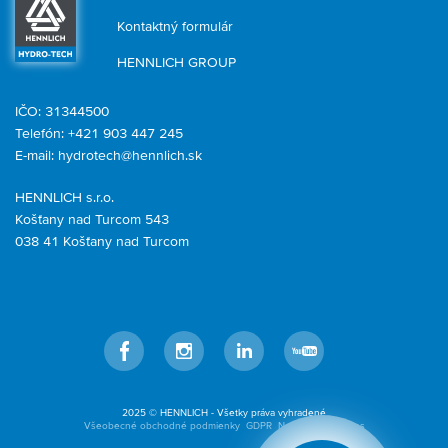
Kontaktný formulár
HENNLICH GROUP
IČO: 31344500
Telefón: +421 903 447 245
E-mail:
hydrotech@hennlich.sk
HENNLICH s.r.o.
Košťany nad Turcom 543
038 41 Košťany nad Turcom
Facebook
Instagram
LinkedIn
YouTube
2025 © HENNLICH - Všetky práva vyhradené
Všeobecné obchodné podmienky
GDPR
Nastavenia cookies