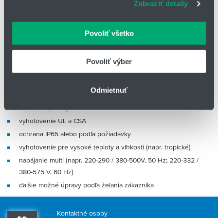
hriadeľ: nerezová oceľ alebo Hastelloy®
Zobraziť detaily
webové stránky, poskytujeme aj našim partnerom v
mechanická upchávka: PTFE, keramika, uhlík alebo SiC
oblasti sociálnych médií, inzercie a analýzy. Títo partneri
môžu príslušné informácie skombinovať s ďalšími
Povoliť všetko
Technické možnosti pre motory:
údajmi, ktoré ste im poskytli alebo ktoré od vás získali,
keď ste používali ich služby.
3x230/400V; 50 Hz; IP55; F možnosť podľa EEx e II T3 s PTC
Povoliť výber
1x230V; 50/60 Hz; IP55; F
motory podľa ATEX EEx de II CT4
Odmietnuť
napájanie a frekvencia na želanie
2-, 4- a 8- pólový motor
vyhotovenie UL a CSA
ochrana IP65 alebo podľa požiadavky
vyhotovenie pre vysoké teploty a vlhkosti (napr. tropické)
napájanie multi (napr. 220-290 / 380-500V, 50 Hz; 220-332 /
380-575 V, 60 Hz)
ďalšie možné úpravy podľa želania zákazníka
Kontaktné osoby