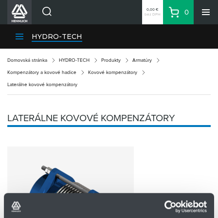
0,00 €
0
bez DPH
Košík
Vyhľadávanie
Divízie HENNLICH
HYDRO-TECH
Produkty
Domovská stránka
HYDRO-TECH
Produkty
Armatúry
Blog
Kompenzátory a kovové hadice
Kovové kompenzátory
Kariéra
Laterálne kovové kompenzátory
O firme
Kontakty
LATERÁLNE KOVOVÉ KOMPENZÁTORY
Priemyselný park HENNLICH
Prihlásenie
Nákupný zoznam
Partner
Zone