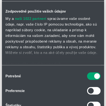
Zodpovedné použitie vašich údajov
My a
naši 1022 partneri
spracúvame vaše osobné
údaje, napr. vaše číslo IP pomocou technológie, ako sú
napríklad súbory cookie, na ukladanie a prístup k
informáciám na vašom zariadení, aby sme vám mohli
OPÝTAŤ SA / ODOSLAŤ DOPYT
poskytovať prispôsobené reklamy a obsah, na meranie
reklamy a obsahu, štatistiky publika a vývoj produktov.
Laterálne kovové kompenzátory
Môžete si zvoliť, kto a na aké účely použije vaše údaje.
Laterálny dilatačný kompenzátor je obvykle vybavený vonkajšími
Ak to povolíte, chceli by sme tiež:
tyčami, ktoré umožňujú, aby jednotka absorbovala pohyby vo
Zhromažďovať informácie o vašej geografickej
Výber
všetkých bočných smeroch, ale zároveň môže absorbovať aj
Potrebné
axiálne tlakové sily. Ako spojovacie konce môžu byť použité
polohe s presnosťou na niekoľko metrov
súhlasu
privarovacie konce, príruby a/alebo ich kombinácie.
Identifikovať vaše zariadenie aktívnym skenovaním
konkrétnych charakteristík (odtlačky prstov).
Slúži na tlmenie bočných pohybov
Preferencie
Viac informácií o tom, ako sa spracúvajú vaše osobné
Pohyb rôznymi smermi vo všetkých úrovniach súčasne
údaje, nájdete v časti s
vašimi nastaveniami
. Súhlas
Štatistiky
môžete kedykoľvek zmeniť alebo odvolať cez Vyhlásenie