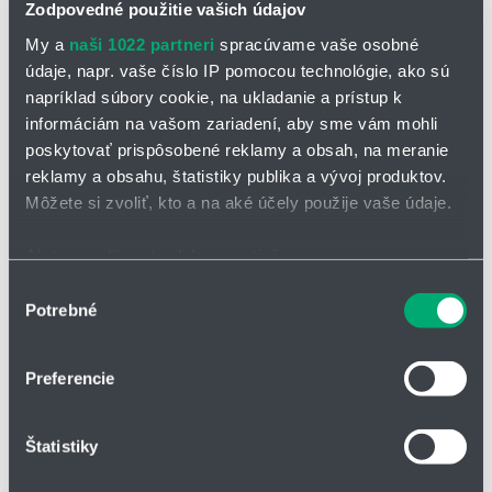
Zodpovedné použitie vašich údajov
My a
naši 1022 partneri
spracúvame vaše osobné
údaje, napr. vaše číslo IP pomocou technológie, ako sú
napríklad súbory cookie, na ukladanie a prístup k
informáciám na vašom zariadení, aby sme vám mohli
poskytovať prispôsobené reklamy a obsah, na meranie
OPÝTAŤ SA / ODOSLAŤ DOPYT
reklamy a obsahu, štatistiky publika a vývoj produktov.
Na stiahnutie
Môžete si zvoliť, kto a na aké účely použije vaše údaje.
Dýzy s plochým lúčom 610.pdf
Ak to povolíte, chceli by sme tiež:
Zhromažďovať informácie o vašej geografickej
Výber
Potrebné
polohe s presnosťou na niekoľko metrov
súhlasu
Nízkotlakové dýzy s plochých lúčom série 610
Identifikovať vaše zariadenie aktívnym skenovaním
konkrétnych charakteristík (odtlačky prstov).
rovnomerné, parabolické rozloženie kvapaliny
Preferencie
Viac informácií o tom, ako sa spracúvajú vaše osobné
stabilný uhol rozstreku
údaje, nájdete v časti s
vašimi nastaveniami
. Súhlas
kompaktná konštrukcia pre úzke inštalačné podmienky
Štatistiky
môžete kedykoľvek zmeniť alebo odvolať cez Vyhlásenie
čistenie povrchu
o používaní súborov cookie.
čistenie filtračných sitiek