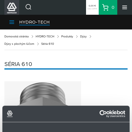
0,00 €
0
bez DPH
Košík
Vyhľadávanie
Divízie HENNLICH
HYDRO-TECH
Produkty
Domovská stránka
HYDRO-TECH
Produkty
Dýzy
Blog
Dýzy s plochým lúčom
Séria 610
Kariéra
O firme
SÉRIA 610
Kontakty
Priemyselný park HENNLICH
Prihlásenie
Nákupný zoznam
Partner
Zone