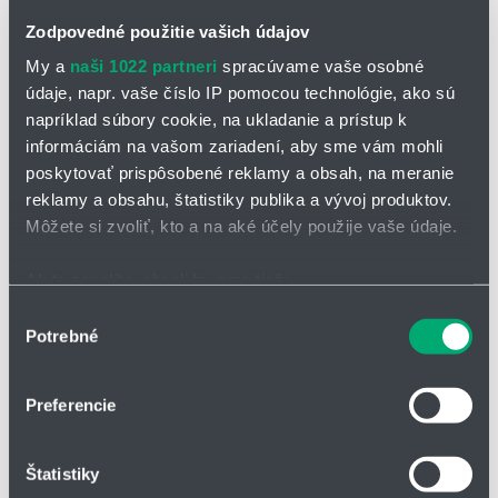
Zodpovedné použitie vašich údajov
Pádlový prietokomer DP
My a
naši 1022 partneri
spracúvame vaše osobné
médium: kvapaliny a plyny
údaje, napr. vaše číslo IP pomocou technológie, ako sú
rozsah merania: 0,8 - 800 m3/h
napríklad súbory cookie, na ukladanie a prístup k
pripojenie: medzi príruby DN 40 až DN 300
informáciám na vašom zariadení, aby sme vám mohli
rôzne varianty príslušenstva a prevodníkov
poskytovať prispôsobené reklamy a obsah, na meranie
reklamy a obsahu, štatistiky publika a vývoj produktov.
Môžete si zvoliť, kto a na aké účely použije vaše údaje.
Ak to povolíte, chceli by sme tiež:
Zhromažďovať informácie o vašej geografickej
Výber
Potrebné
polohe s presnosťou na niekoľko metrov
súhlasu
Identifikovať vaše zariadenie aktívnym skenovaním
konkrétnych charakteristík (odtlačky prstov).
Preferencie
Viac informácií o tom, ako sa spracúvajú vaše osobné
údaje, nájdete v časti s
vašimi nastaveniami
. Súhlas
Štatistiky
môžete kedykoľvek zmeniť alebo odvolať cez Vyhlásenie