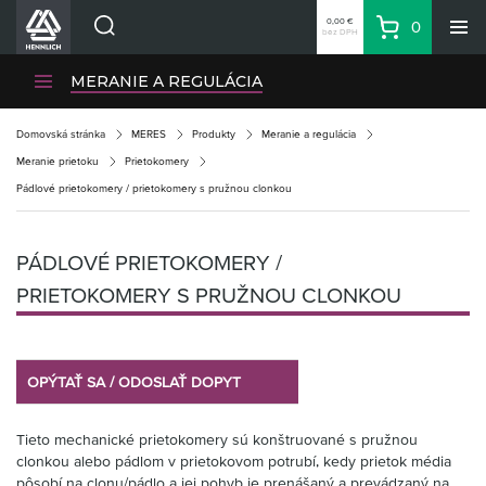
0,00 €
0
bez DPH
Košík
Vyhľadávanie
Divízie HENNLICH
MERANIE A REGULÁCIA
Produkty
Domovská stránka
MERES
Produkty
Meranie a regulácia
Blog
Meranie prietoku
Prietokomery
Kariéra
Pádlové prietokomery / prietokomery s pružnou clonkou
O firme
Kontakty
PÁDLOVÉ PRIETOKOMERY /
Priemyselný park HENNLICH
PRIETOKOMERY S PRUŽNOU CLONKOU
Prihlásenie
Nákupný zoznam
OPÝTAŤ SA / ODOSLAŤ DOPYT
Partner
Zone
Tieto mechanické prietokomery sú konštruované s pružnou
clonkou alebo pádlom v prietokovom potrubí, kedy prietok média
pôsobí na clonu/pádlo a jej pohyb je prenášaný a prevádzaný na