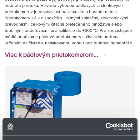
hodnotu prietoku. Hlavnou výhodou pádlových či clonkových
prietokomerov je nezávislosť na viskozite a hustote média.
Prietokomery sú k dispozícii s limitnými spínačmi, elektronickými
prevodníkmi, celkovými čítačmi pretečeného množstva alebo
tepelnými oddeľovačmi pre aplikácie do +300 °C. Pre znečisťujúce
médiá ponúkame pádlové prietokomery s čistiacim portom,
určeným na čistenie natlakovanou vodou bez nutnosti demontáže.
Viac k pádlovým prietokomerom...