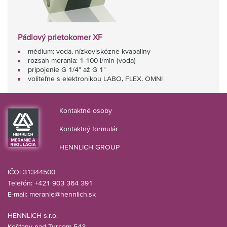
Pádlový prietokomer XF
médium: voda, nízkoviskózne kvapaliny
rozsah merania: 1-100 l/min (voda)
pripojenie G 1/4" až G 1"
voliteľne s elektronikou LABO, FLEX, OMNI
Kontaktné osoby
Kontaktný formulár
HENNLICH GROUP
IČO: 31344500
Telefón: +421 903 364 391
E-mail:
meranie@hennlich.sk
HENNLICH s.r.o.
Košťany nad Turcom 543