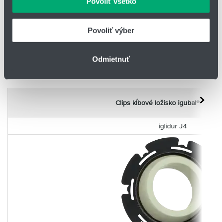
Povoliť všetko
rozmerová rada E
údajmi, ktoré ste im poskytli alebo ktoré od vás získali,
materiál puzdra: igumid®
materiál puzdra: igumid® G
keď ste používali ich služby.
materiál guľovej kaloty: ig
materiál guľovej kaloty: iglidur® J
Povoliť výber
UW
maximálne vyrovnanie tolerancií
maximálne vyrovnanie tol
Odmietnuť
Clips kĺbové ložisko igubal® EGFM 
iglidur J4