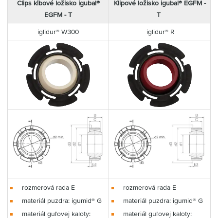
Clips
kĺbové
ložisko igubal®
Klipové ložisko igubal® EGFM -
EGFM - T
T
iglidur® W300
iglidur® R
rozmerová rada E
rozmerová rada E
materiál puzdra: igumid® G
materiál puzdra: igumid® G
materiál guľovej kaloty:
materiál guľovej kaloty: