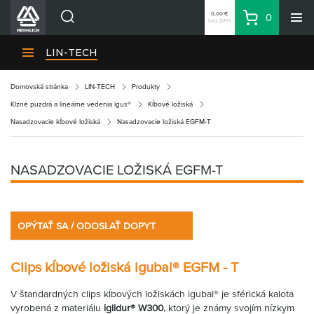
0,00 €
0
bez DPH
Košík
Vyhľadávanie
Divízie HENNLICH
LIN-TECH
Produkty
Domovská stránka
LIN-TECH
Produkty
Blog
Klzné puzdrá a lineárne vedenia igus®
Kĺbové ložiská
Kariéra
Nasadzovacie kĺbové ložiská
Nasadzovacie ložiská EGFM-T
O firme
Kontakty
NASADZOVACIE LOŽISKÁ EGFM-T
Priemyselný park HENNLICH
Prihlásenie
OPÝTAŤ SA / ODOSLAŤ DOPYT
Nákupný zoznam
Clips kĺbové ložiská igubal® EGFM - T
Partner
Zone
V štandardných clips kĺbových ložiskách igubal® je sférická kalota
vyrobená z materiálu
iglidur® W300
, ktorý je známy svojím nízkym