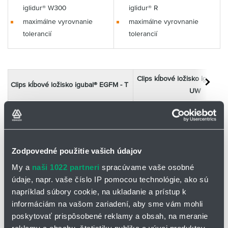
iglidur® W300
iglidur® R
maximálne vyrovnanie
maximálne vyrovnanie
tolerancií
tolerancií
Clips
kĺbové
ložisko igubal® 
Clips
kĺbové
ložisko igubal® EGFM - T
UW
iglidur® J
iglidur® UW
Zodpovedné použitie vašich údajov
My a
naši 1022 partneri
spracúvame vaše osobné
údaje, napr. vaše číslo IP pomocou technológie, ako sú
napríklad súbory cookie, na ukladanie a prístup k
informáciám na vašom zariadení, aby sme vám mohli
poskytovať prispôsobené reklamy a obsah, na meranie
reklamy a obsahu, štatistiky publika a vývoj produktov.