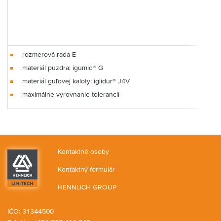
rozmerová rada E
materiál puzdra: igumid® G
materiál guľovej kaloty: iglidur® J4V
maximálne vyrovnanie tolerancií
Kontaktné osoby
Kontaktný formulár
HENNLICH GROUP
IČO: 31344500