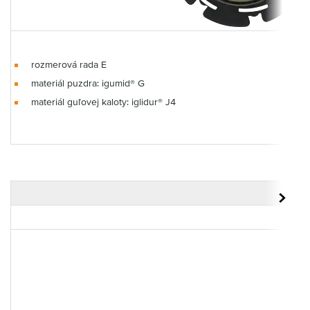
rozmerová rada E
materiál puzdra: igumid® G
materiál guľovej kaloty: iglidur® J4