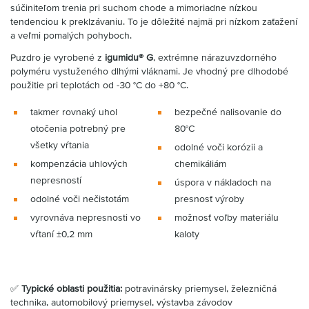
súčiniteľom trenia pri suchom chode a mimoriadne nízkou
tendenciou k preklzávaniu. To je dôležité najmä pri nízkom zaťažení
a veľmi pomalých pohyboch.
Puzdro je vyrobené z
igumidu® G
, extrémne nárazuvzdorného
polyméru vystuženého dlhými vláknami. Je vhodný pre dlhodobé
použitie pri teplotách od -30 °C do +80 °C.
takmer rovnaký uhol
bezpečné nalisovanie do
otočenia potrebný pre
80°C
všetky vŕtania
odolné voči korózii a
kompenzácia uhlových
chemikáliám
nepresností
úspora v nákladoch na
odolné voči nečistotám
presnosť výroby
vyrovnáva nepresnosti vo
možnosť voľby materiálu
vŕtaní ±0,2 mm
kaloty
✅
Typické oblasti použitia:
potravinársky priemysel, železničná
technika, automobilový priemysel, výstavba závodov