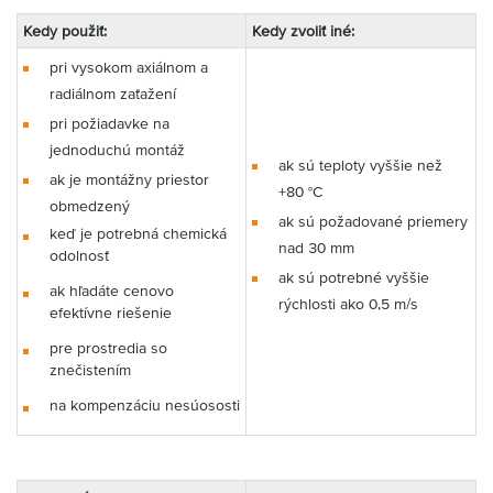
Kedy použiť:
Kedy zvoliť iné:
pri vysokom axiálnom a
radiálnom zaťažení
pri požiadavke na
jednoduchú montáž
ak sú teploty vyššie než
ak je montážny priestor
+80 °C
obmedzený
ak sú požadované priemery
keď je potrebná chemická
nad 30 mm
odolnosť
ak sú potrebné vyššie
ak hľadáte cenovo
rýchlosti ako 0,5 m/s
efektívne riešenie
pre prostredia so
znečistením
na kompenzáciu nesúososti