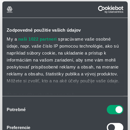
Odstr
Zodpovedné použitie vašich údajov
Vyhľadať
My a
naši 1022 partneri
spracúvame vaše osobné
údaje, napr. vaše číslo IP pomocou technológie, ako sú
napríklad súbory cookie, na ukladanie a prístup k
informáciám na vašom zariadení, aby sme vám mohli
VŠETKY ČLÁNKY
poskytovať prispôsobené reklamy a obsah, na meranie
reklamy a obsahu, štatistiky publika a vývoj produktov.
Môžete si zvoliť, kto a na aké účely použije vaše údaje.
Zoradiť
Ak to povolíte, chceli by sme tiež:
Zhromažďovať informácie o vašej geografickej
Výber
Potrebné
polohe s presnosťou na niekoľko metrov
súhlasu
Identifikovať vaše zariadenie aktívnym skenovaním
konkrétnych charakteristík (odtlačky prstov).
Preferencie