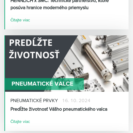
HENNLICH x SMC: Technické partnerstvo, ktoré
posúva hranice moderného priemyslu
Čítajte viac
PNEUMATICKÉ PRVKY
16. 10. 2024
Predĺžte životnosť Vášho pneumatického valca
Čítajte viac